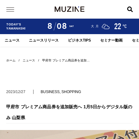
8
08
24
19
22
TODAY’S
°C
°C
°C
甲府
河口湖
大月
SAT
YAMANASHI
ニュース
ニュースリリース
ビジネスTIPS
セミナー動画
セ
ホーム
/
ニュース
/ 甲府市 プレミアム商品券を追加…
2023/12/27
BUSINESS
,
SHOPPING
甲府市 プレミアム商品券を追加販売へ 1月5日からデジタル版の
み 山梨県