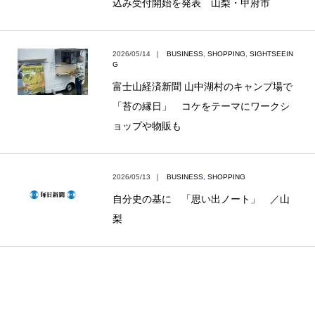
込み受付開始を発表 山梨・甲府市
2026/05/14
｜
BUSINESS
,
SHOPPING
,
SIGHTSEEIN
G
富士山経済新聞 山中湖村のキャンプ場で
「苔の縁日」 コケをテーマにワークシ
ョップや物販も
2026/05/13
｜
BUSINESS
,
SHOPPING
自分史の基に 「思い出ノート」 ／山
梨