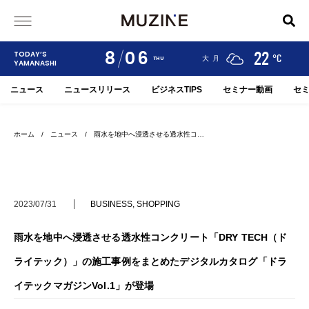
8
06
24
19
22
TODAY’S
°C
°C
°C
甲府
河口湖
大月
THU
YAMANASHI
ニュース
ニュースリリース
ビジネスTIPS
セミナー動画
セ
ホーム
/
ニュース
/ 雨水を地中へ浸透させる透水性コ…
2023/07/31
BUSINESS
,
SHOPPING
雨水を地中へ浸透させる透水性コンクリート「DRY TECH（ド
ライテック）」の施工事例をまとめたデジタルカタログ「ドラ
イテックマガジンVol.1」が登場