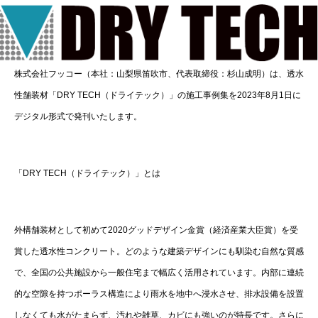
株式会社フッコー（本社：山梨県笛吹市、代表取締役：杉山成明）は、透水
性舗装材「DRY TECH（ドライテック）」の施工事例集を2023年8月1日に
デジタル形式で発刊いたします。
「DRY TECH（ドライテック）」とは
外構舗装材として初めて2020グッドデザイン金賞（経済産業大臣賞）を受
賞した透水性コンクリート。どのような建築デザインにも馴染む自然な質感
で、全国の公共施設から一般住宅まで幅広く活用されています。内部に連続
的な空隙を持つポーラス構造により雨水を地中へ浸水させ、排水設備を設置
しなくても水がたまらず、汚れや雑草、カビにも強いのが特長です。さらに