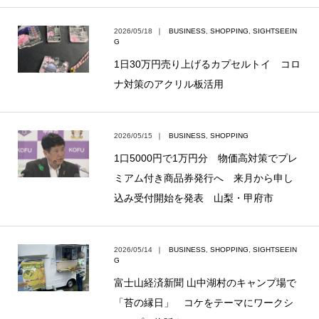
2026/05/18
｜
BUSINESS
,
SHOPPING
,
SIGHTSEEIN
G
1日30万円売り上げるカプセルトイ コロ
ナ対策のアクリル板活用
2026/05/15
｜
BUSINESS
,
SHOPPING
1口5000円で1万円分 物価高対策でプレ
ミアム付き商品券発行へ 来月から申し
込み受付開始を発表 山梨・甲府市
2026/05/14
｜
BUSINESS
,
SHOPPING
,
SIGHTSEEIN
G
富士山経済新聞 山中湖村のキャンプ場で
「苔の縁日」 コケをテーマにワークシ