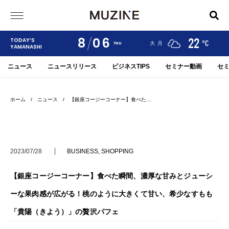
8
06
24
19
22
TODAY’S
°C
°C
°C
甲府
河口湖
大月
THU
YAMANASHI
ニュース
ニュースリリース
ビジネスTIPS
セミナー動画
セ
ホーム
/
ニュース
/ 【銀座コージーコーナー】食べた…
2023/07/28
BUSINESS
,
SHOPPING
【銀座コージーコーナー】食べた瞬間、濃厚な甘みとジューシ
ーな果肉感が広がる！桃のように大きくて甘い、希少なすもも
「貴陽（きよう）」の贅沢パフェ