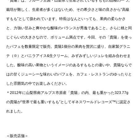
「貴陽」は、フルーツ王国・山梨県で生産されているすももの品種の一つ。
栽培が難しく、生産者が多くはないため、その希少さと味の良さから“高級
すもも”として扱われています。特長はなんといっても、果肉の柔らかさ
と、力強い甘みと爽やかな酸味のバランスが秀逸であること。さらに桃と同
じぐらいの大きさなので、ボリューム満点です。今回、その「貴陽」を使っ
たパフェを数量限定で販売。貴陽1個分の果肉を贅沢に盛り、自家製グラニ
テ（※）とバニラアイス&生クリーム、みずみずしいジュレを組み合わせま
した。酸味の高い果物というイメージのあるすももとの違いや、貴陽ならで
はの甘くジューシーな味わいのパフェを、カフェ・レストランのゆったりと
した雰囲気の中でお楽しみください。
＊2012年に山梨県南アルプス市原産「貴陽」の内、最も重かった323.77g
の貴陽が“世界で最も重いすもも”としてギネスワールドレコーズ™に認定さ
れました。
＜販売店舗＞