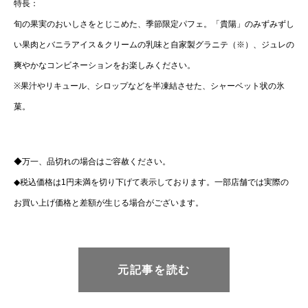
特長：
旬の果実のおいしさをとじこめた、季節限定パフェ。「貴陽」のみずみずし
い果肉とバニラアイス＆クリームの乳味と自家製グラニテ（※）、ジュレの
爽やかなコンビネーションをお楽しみください。
※果汁やリキュール、シロップなどを半凍結させた、シャーベット状の氷
菓。
◆万一、品切れの場合はご容赦ください。
◆税込価格は1円未満を切り下げて表示しております。一部店舗では実際の
お買い上げ価格と差額が生じる場合がございます。
元記事を読む