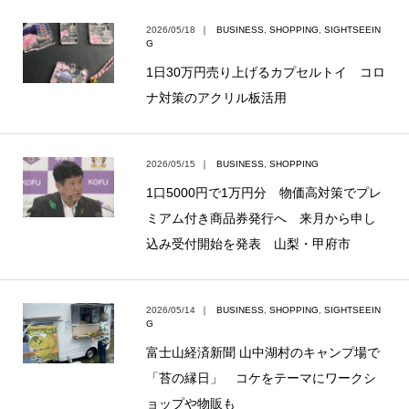
2026/05/18
｜
BUSINESS
,
SHOPPING
,
SIGHTSEEIN
G
1日30万円売り上げるカプセルトイ コロ
ナ対策のアクリル板活用
2026/05/15
｜
BUSINESS
,
SHOPPING
1口5000円で1万円分 物価高対策でプレ
ミアム付き商品券発行へ 来月から申し
込み受付開始を発表 山梨・甲府市
2026/05/14
｜
BUSINESS
,
SHOPPING
,
SIGHTSEEIN
G
富士山経済新聞 山中湖村のキャンプ場で
「苔の縁日」 コケをテーマにワークシ
ョップや物販も