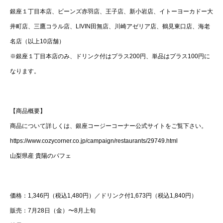
銀座１丁目本店、ビーンズ赤羽店、王子店、新小岩店、イトーヨーカドー大
井町店、三鷹コラル店、LIVIN田無店、川崎アゼリア店、鶴見東口店、海老
名店（以上10店舗）
※銀座１丁目本店のみ、ドリンク付はプラス200円、単品はプラス100円に
なります。
【商品概要】
商品について詳しくは、銀座コージーコーナー公式サイトをご覧下さい。
https://www.cozycorner.co.jp/campaign/restaurants/29749.html
山梨県産 貴陽のパフェ
価格：1,346円（税込1,480円）／ドリンク付1,673円（税込1,840円）
販売：7月28日（金）〜8月上旬