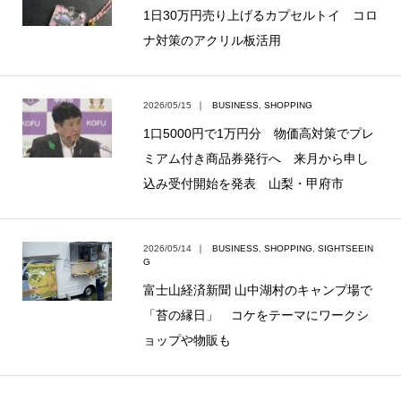
1日30万円売り上げるカプセルトイ コロ
ナ対策のアクリル板活用
2026/05/15
｜
BUSINESS
,
SHOPPING
1口5000円で1万円分 物価高対策でプレ
ミアム付き商品券発行へ 来月から申し
込み受付開始を発表 山梨・甲府市
2026/05/14
｜
BUSINESS
,
SHOPPING
,
SIGHTSEEIN
G
富士山経済新聞 山中湖村のキャンプ場で
「苔の縁日」 コケをテーマにワークシ
ョップや物販も