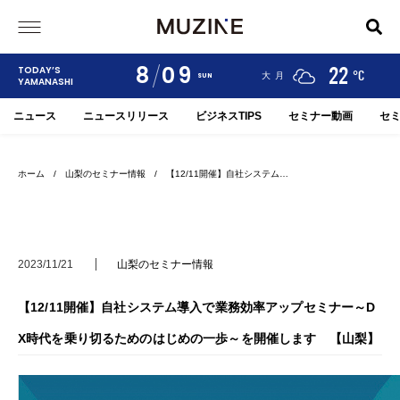
8
09
24
19
22
TODAY’S
°C
°C
°C
甲府
河口湖
大月
SUN
YAMANASHI
ニュース
ニュースリリース
ビジネスTIPS
セミナー動画
セ
ホーム
/
山梨のセミナー情報
/ 【12/11開催】自社システム…
2023/11/21
山梨のセミナー情報
【12/11開催】自社システム導入で業務効率アップセミナー～D
X時代を乗り切るためのはじめの一歩～を開催します 【山梨】