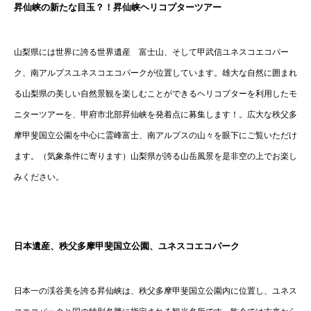
昇仙峡の新たな目玉？！昇仙峡ヘリコプターツアー
山梨県には世界に誇る世界遺産 富士山、そして甲武信ユネスコエコパー
ク、南アルプスユネスコエコパークが位置しています。雄大な自然に囲まれ
る山梨県の美しい自然景観を楽しむことができるヘリコプターを利用したモ
ニターツアーを、甲府市北部昇仙峡を発着点に募集します！。広大な秩父多
摩甲斐国立公園を中心に霊峰富士、南アルプスの山々を眼下にご覧いただけ
ます。（気象条件に寄ります）山梨県が誇る山岳風景を是非空の上でお楽し
みください。
日本遺産、秩父多摩甲斐国立公園、ユネスコエコパーク
日本一の渓谷美を誇る昇仙峡は、秩父多摩甲斐国立公園内に位置し、ユネス