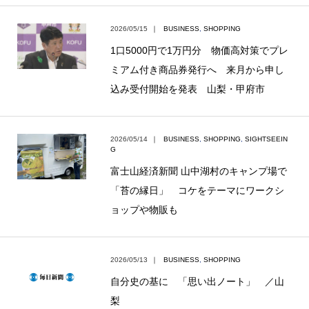
2026/05/15
｜
BUSINESS
,
SHOPPING
1口5000円で1万円分 物価高対策でプレ
ミアム付き商品券発行へ 来月から申し
込み受付開始を発表 山梨・甲府市
2026/05/14
｜
BUSINESS
,
SHOPPING
,
SIGHTSEEIN
G
富士山経済新聞 山中湖村のキャンプ場で
「苔の縁日」 コケをテーマにワークシ
ョップや物販も
2026/05/13
｜
BUSINESS
,
SHOPPING
自分史の基に 「思い出ノート」 ／山
梨