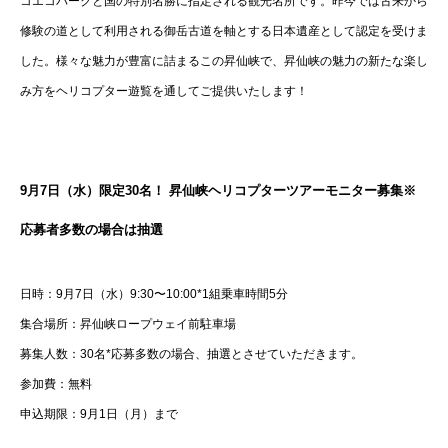
コエコパークと国の特別名勝に指定される観光名所です。昨今では古来から
修験の道として利用される御岳古道を軸とする日本遺産として認定を受けま
した。様々な魅力が豊富に詰まるこの昇仙峡で、昇仙峡の魅力の新たな楽し
み方をヘリコプター遊覧を通してご提供いたします！
9月7日（水）限定30名！ 昇仙峡ヘリコプターツアーモニター募集※
応募者多数の場合は抽選
日時：9月7日（水）9:30〜10:00*1組乗車時間5分
集合場所：昇仙峡ロープウェイ前駐車場
募集人数：30名*応募多数の場合、抽選とさせていただきます。
参加費：無料
申込期限：9月1日（月）まで