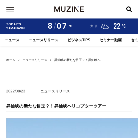
8
07
24
19
22
TODAY’S
°C
°C
°C
甲府
河口湖
大月
FRI
YAMANASHI
ニュース
ニュースリリース
ビジネスTIPS
セミナー動画
セ
ホーム
/
ニュースリリース
/ 昇仙峡の新たな目玉？！昇仙峡ヘ…
2022/08/23
ニュースリリース
昇仙峡の新たな目玉？！昇仙峡ヘリコプターツアー