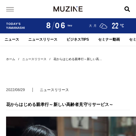
8
06
24
19
22
TODAY’S
°C
°C
°C
甲府
河口湖
大月
THU
YAMANASHI
ニュース
ニュースリリース
ビジネスTIPS
セミナー動画
セ
ホーム
/
ニュースリリース
/ 花からはじめる親孝行～新しい高…
2022/08/29
ニュースリリース
花からはじめる親孝行～新しい高齢者見守りサービス～