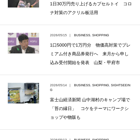
1日30万円売り上げるカプセルトイ コロ
ナ対策のアクリル板活用
2026/05/15
｜
BUSINESS
,
SHOPPING
1口5000円で1万円分 物価高対策でプレ
ミアム付き商品券発行へ 来月から申し
込み受付開始を発表 山梨・甲府市
2026/05/14
｜
BUSINESS
,
SHOPPING
,
SIGHTSEEIN
G
富士山経済新聞 山中湖村のキャンプ場で
「苔の縁日」 コケをテーマにワークシ
ョップや物販も
2026/05/13
｜
BUSINESS
,
SHOPPING