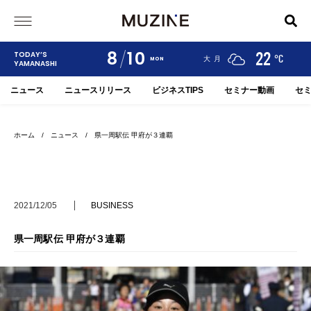
8
10
24
19
22
TODAY’S
°C
°C
°C
甲府
河口湖
大月
MON
YAMANASHI
ニュース
ニュースリリース
ビジネスTIPS
セミナー動画
セ
ホーム
/
ニュース
/ 県一周駅伝 甲府が３連覇
2021/12/05
BUSINESS
県一周駅伝 甲府が３連覇