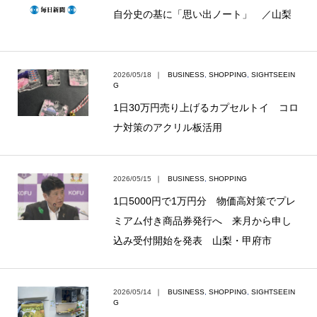
自分史の基に「思い出ノート」 ／山梨
2026/05/18
｜
BUSINESS
,
SHOPPING
,
SIGHTSEEIN
G
1日30万円売り上げるカプセルトイ コロ
ナ対策のアクリル板活用
2026/05/15
｜
BUSINESS
,
SHOPPING
1口5000円で1万円分 物価高対策でプレ
ミアム付き商品券発行へ 来月から申し
込み受付開始を発表 山梨・甲府市
2026/05/14
｜
BUSINESS
,
SHOPPING
,
SIGHTSEEIN
G