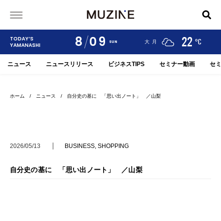
8
09
24
19
22
TODAY’S
°C
°C
°C
甲府
河口湖
大月
SUN
YAMANASHI
ニュース
ニュースリリース
ビジネスTIPS
セミナー動画
セ
ホーム
/
ニュース
/ 自分史の基に 「思い出ノート」 ／山梨
2026/05/13
BUSINESS
,
SHOPPING
自分史の基に 「思い出ノート」 ／山梨