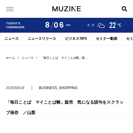
8
06
24
19
22
TODAY’S
°C
°C
°C
甲府
河口湖
大月
THU
YAMANASHI
ニュース
ニュースリリース
ビジネスTIPS
セミナー動画
セ
ホーム
/
ニュース
/ 「毎日ことば マイことば帳」販…
2025/08/19
BUSINESS
,
SHOPPING
「毎日ことば マイことば帳」販売 気になる語句をスクラッ
プ保存 ／山梨