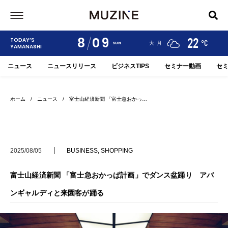
8
09
24
19
22
TODAY’S
°C
°C
°C
甲府
河口湖
大月
SUN
YAMANASHI
ニュース
ニュースリリース
ビジネスTIPS
セミナー動画
セ
ホーム
/
ニュース
/ 富士山経済新聞 「富士急おかっ…
2025/08/05
BUSINESS
,
SHOPPING
富士山経済新聞 「富士急おかっぱ計画」でダンス盆踊り アバ
ンギャルディと来園客が踊る