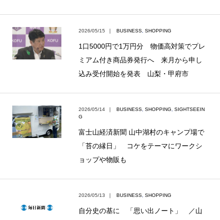
2026/05/15
｜
BUSINESS
,
SHOPPING
1口5000円で1万円分 物価高対策でプレ
ミアム付き商品券発行へ 来月から申し
込み受付開始を発表 山梨・甲府市
2026/05/14
｜
BUSINESS
,
SHOPPING
,
SIGHTSEEIN
G
富士山経済新聞 山中湖村のキャンプ場で
「苔の縁日」 コケをテーマにワークシ
ョップや物販も
2026/05/13
｜
BUSINESS
,
SHOPPING
自分史の基に 「思い出ノート」 ／山