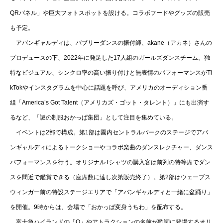
QRパネル」や巨大フォトスポットを設ける。コラボフードやグッズの販売
も予定。
アバンギャルディは、バブリーダンスの振付師、akane（アカネ）さんの
プロデュースの下、2022年に発足した17人組のガールズダンスチーム。独
特なビジュアル、シンクロ率の高い振り付けと無表情のパフォーマンスがTi
kTokやインスタグラムを中心に話題を呼び、アメリカのオーディション番
組「America’s Got Talent（アメリカズ・ゴット・タレント）」にも出演す
るなど、「謎の制服おかっぱ集団」として注目を集めている。
イベントは2部で構成。第1部は園内セントラルパークのステージでアバ
ンギャルディによるトークショーやコラボ楽曲のダンスレクチャー、ダンス
パフォーマンスを行う。オリジナルTシャツの購入客は前列の特等席でダン
スを間近で鑑賞できる（座席数に達し次第販売終了）。第2部はウェーブス
ウィンガー前の特設ステージエリアで「アバンギャルディと一緒に盆踊り」
を開催。9時からは、会場で「おかっぱ変身うちわ」を配布する。
富士急ハイランドの「Q」やアトラクションの名前が歌詞に登場するオリ