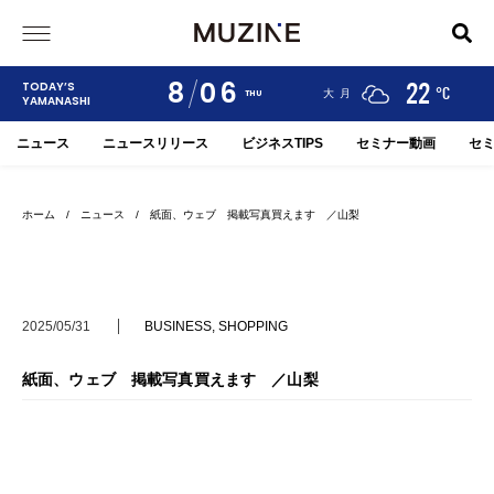
8
06
24
19
22
TODAY’S
°C
°C
°C
甲府
河口湖
大月
THU
YAMANASHI
ニュース
ニュースリリース
ビジネスTIPS
セミナー動画
セ
ホーム
/
ニュース
/ 紙面、ウェブ 掲載写真買えます ／山梨
2025/05/31
BUSINESS
,
SHOPPING
紙面、ウェブ 掲載写真買えます ／山梨