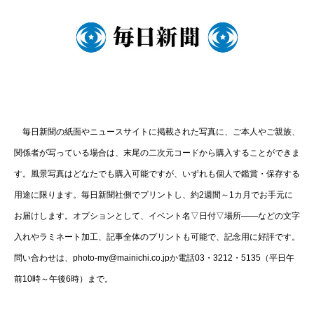
毎日新聞の紙面やニュースサイトに掲載された写真に、ご本人やご親族、
関係者が写っている場合は、末尾の二次元コードから購入することができま
す。風景写真はどなたでも購入可能ですが、いずれも個人で鑑賞・保存する
用途に限ります。毎日新聞社側でプリントし、約2週間～1カ月でお手元に
お届けします。オプションとして、イベント名▽日付▽場所――などの文字
入れやラミネート加工、記事全体のプリントも可能で、記念用に好評です。
問い合わせは、photo-my@mainichi.co.jpか電話03・3212・5135（平日午
前10時～午後6時）まで。