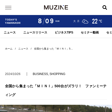
8
09
24
19
22
TODAY’S
°C
°C
°C
甲府
河口湖
大月
SUN
YAMANASHI
ニュース
ニュースリリース
ビジネスTIPS
セミナー動画
セ
ホーム
/
ニュース
/ 全国から集まった「ＭＩＮＩ」5…
2024/10/26
BUSINESS
,
SHOPPING
全国から集まった「ＭＩＮＩ」500台がズラリ！ ファンミーテ
ィング