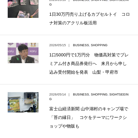
G
1日30万円売り上げるカプセルトイ コロ
ナ対策のアクリル板活用
2026/05/15
｜
BUSINESS
,
SHOPPING
1口5000円で1万円分 物価高対策でプレ
ミアム付き商品券発行へ 来月から申し
込み受付開始を発表 山梨・甲府市
2026/05/14
｜
BUSINESS
,
SHOPPING
,
SIGHTSEEIN
G
富士山経済新聞 山中湖村のキャンプ場で
「苔の縁日」 コケをテーマにワークシ
ョップや物販も