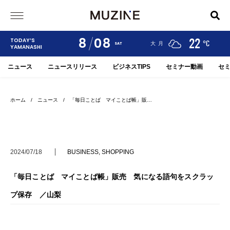
8
08
24
19
22
TODAY’S
°C
°C
°C
甲府
河口湖
大月
SAT
YAMANASHI
ニュース
ニュースリリース
ビジネスTIPS
セミナー動画
セ
ホーム
/
ニュース
/ 「毎日ことば マイことば帳」販…
2024/07/18
BUSINESS
,
SHOPPING
「毎日ことば マイことば帳」販売 気になる語句をスクラッ
プ保存 ／山梨