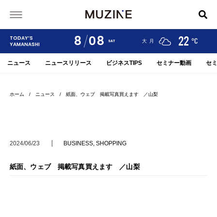
8
08
24
19
22
TODAY’S
°C
°C
°C
甲府
河口湖
大月
SAT
YAMANASHI
ニュース
ニュースリリース
ビジネスTIPS
セミナー動画
セ
ホーム
/
ニュース
/ 紙面、ウェブ 掲載写真買えます ／山梨
2024/06/23
BUSINESS
,
SHOPPING
紙面、ウェブ 掲載写真買えます ／山梨