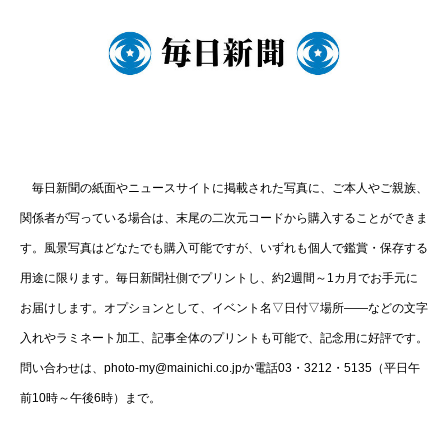
毎日新聞の紙面やニュースサイトに掲載された写真に、ご本人やご親族、
関係者が写っている場合は、末尾の二次元コードから購入することができま
す。風景写真はどなたでも購入可能ですが、いずれも個人で鑑賞・保存する
用途に限ります。毎日新聞社側でプリントし、約2週間～1カ月でお手元に
お届けします。オプションとして、イベント名▽日付▽場所――などの文字
入れやラミネート加工、記事全体のプリントも可能で、記念用に好評です。
問い合わせは、photo-my@mainichi.co.jpか電話03・3212・5135（平日午
前10時～午後6時）まで。