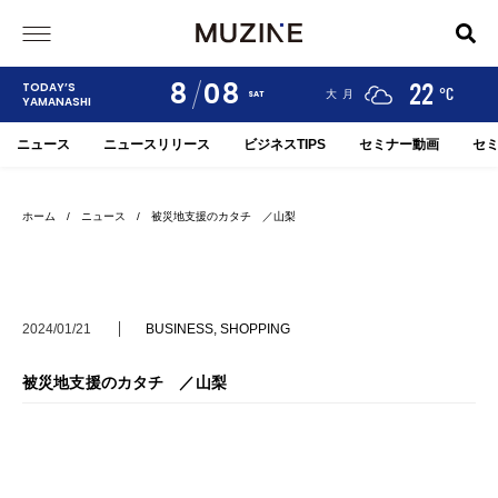
8
08
24
19
22
TODAY’S
°C
°C
°C
甲府
河口湖
大月
SAT
YAMANASHI
ニュース
ニュースリリース
ビジネスTIPS
セミナー動画
セ
ホーム
/
ニュース
/ 被災地支援のカタチ ／山梨
2024/01/21
BUSINESS
,
SHOPPING
被災地支援のカタチ ／山梨