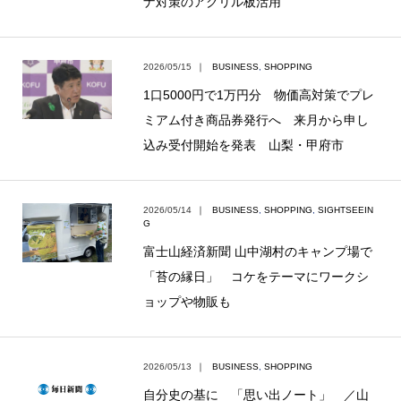
ナ対策のアクリル板活用
2026/05/15
｜
BUSINESS
,
SHOPPING
1口5000円で1万円分 物価高対策でプレ
ミアム付き商品券発行へ 来月から申し
込み受付開始を発表 山梨・甲府市
2026/05/14
｜
BUSINESS
,
SHOPPING
,
SIGHTSEEIN
G
富士山経済新聞 山中湖村のキャンプ場で
「苔の縁日」 コケをテーマにワークシ
ョップや物販も
2026/05/13
｜
BUSINESS
,
SHOPPING
自分史の基に 「思い出ノート」 ／山