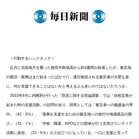
＜行動するシンクタンク＞
正月に北陸地方を襲った能登半島地震から約3週間が経過したが、被災地
の復旧・復興はまだ始まったばかりだ。連日報道される被災者の大変な姿
に、何か支援できることはないかと考える人も多いのではないだろうか。
2022年9月に内閣府が行った「防災に関する世論調査」では「自然災害が
起きた時の支援活動」の設問があり、回答としては「被災者への義援金の寄
付」（41・0％）、「復興を支援するための被災地への旅行や地場産品の購
入」（31・7％）、「学校、職場、NPOなどの団体が行う災害ボランティア
活動に参加」（23・6％）が上位三つとなっている。一口に支援と言って