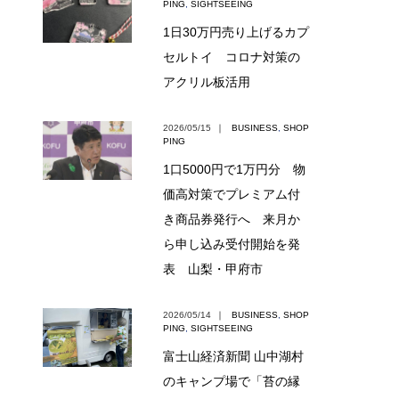
PING
,
SIGHTSEEING
1日30万円売り上げるカプ
セルトイ コロナ対策の
アクリル板活用
2026/05/15
｜
BUSINESS
,
SHOP
PING
1口5000円で1万円分 物
価高対策でプレミアム付
き商品券発行へ 来月か
ら申し込み受付開始を発
表 山梨・甲府市
2026/05/14
｜
BUSINESS
,
SHOP
PING
,
SIGHTSEEING
富士山経済新聞 山中湖村
のキャンプ場で「苔の縁