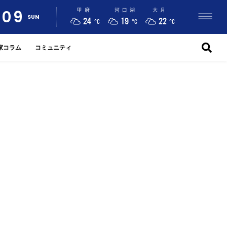
09
甲府
河口湖
大月
SUN
24
19
22
°C
°C
°C
家コラム
コミュニティ