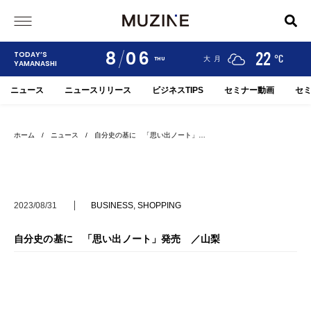
8
06
24
19
22
TODAY’S
°C
°C
°C
甲府
河口湖
大月
THU
YAMANASHI
ニュース
ニュースリリース
ビジネスTIPS
セミナー動画
セ
ホーム
/
ニュース
/ 自分史の基に 「思い出ノート」…
2023/08/31
BUSINESS
,
SHOPPING
自分史の基に 「思い出ノート」発売 ／山梨