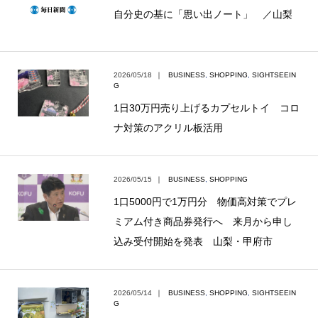
自分史の基に「思い出ノート」 ／山梨
2026/05/18
｜
BUSINESS
,
SHOPPING
,
SIGHTSEEIN
G
1日30万円売り上げるカプセルトイ コロ
ナ対策のアクリル板活用
2026/05/15
｜
BUSINESS
,
SHOPPING
1口5000円で1万円分 物価高対策でプレ
ミアム付き商品券発行へ 来月から申し
込み受付開始を発表 山梨・甲府市
2026/05/14
｜
BUSINESS
,
SHOPPING
,
SIGHTSEEIN
G