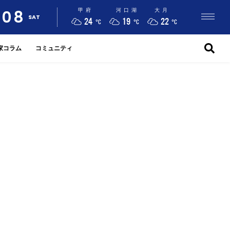
08
甲府
河口湖
大月
SAT
24
19
22
°C
°C
°C
家コラム
コミュニティ