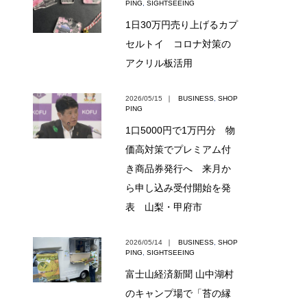
PING
,
SIGHTSEEING
1日30万円売り上げるカプ
セルトイ コロナ対策の
アクリル板活用
2026/05/15
｜
BUSINESS
,
SHOP
PING
1口5000円で1万円分 物
価高対策でプレミアム付
き商品券発行へ 来月か
ら申し込み受付開始を発
表 山梨・甲府市
2026/05/14
｜
BUSINESS
,
SHOP
PING
,
SIGHTSEEING
富士山経済新聞 山中湖村
のキャンプ場で「苔の縁