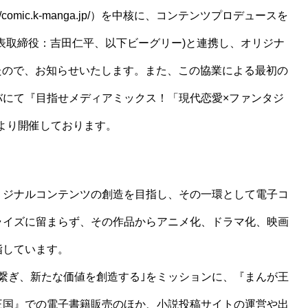
omic.k-manga.jp/）を中核に、コンテンツプロデュースを
表取締役：吉田仁平、以下ビーグリー)と連携し、オリジナ
たので、お知らせいたします。また、この協業による最初の
バにて『目指せメディアミックス！「現代恋愛×ファンタジ
）より開催しております。
リジナルコンテンツの創造を目指し、その一環として電子コ
ライズに留まらず、その作品からアニメ化、ドラマ化、映画
指しています。
繋ぎ、新たな価値を創造する｣をミッションに、『まんが王
王国』での電子書籍販売のほか、小説投稿サイトの運営や出