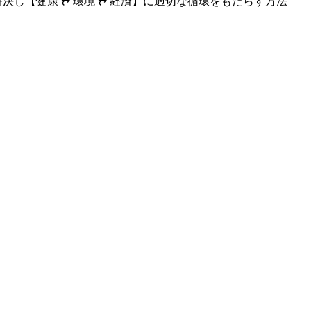
し【健康 ⇄ 環境 ⇄ 経済】に適切な循環をもたらす方法