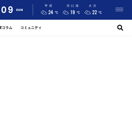
09
甲府
河口湖
大月
SUN
24
19
22
°C
°C
°C
家コラム
コミュニティ