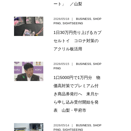
ート」 ／山梨
2026/05/18
｜
BUSINESS
,
SHOP
PING
,
SIGHTSEEING
1日30万円売り上げるカプ
セルトイ コロナ対策の
アクリル板活用
2026/05/15
｜
BUSINESS
,
SHOP
PING
1口5000円で1万円分 物
価高対策でプレミアム付
き商品券発行へ 来月か
ら申し込み受付開始を発
表 山梨・甲府市
2026/05/14
｜
BUSINESS
,
SHOP
PING
,
SIGHTSEEING