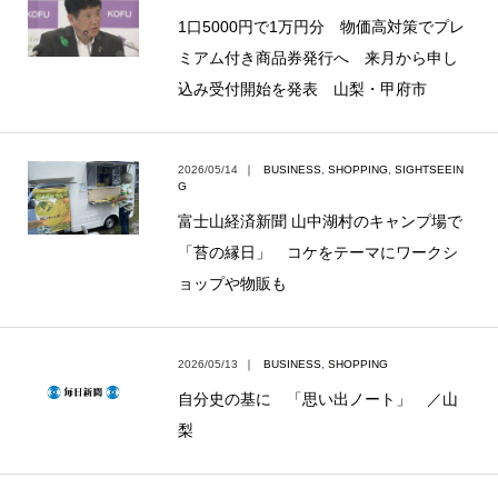
1口5000円で1万円分 物価高対策でプレ
ミアム付き商品券発行へ 来月から申し
込み受付開始を発表 山梨・甲府市
2026/05/14
｜
BUSINESS
,
SHOPPING
,
SIGHTSEEIN
G
富士山経済新聞 山中湖村のキャンプ場で
「苔の縁日」 コケをテーマにワークシ
ョップや物販も
2026/05/13
｜
BUSINESS
,
SHOPPING
自分史の基に 「思い出ノート」 ／山
梨