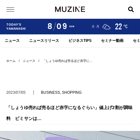
8
09
24
19
22
TODAY’S
°C
°C
°C
甲府
河口湖
大月
SUN
YAMANASHI
ニュース
ニュースリリース
ビジネスTIPS
セミナー動画
セ
ホーム
/
ニュース
/ 「しょうゆ売れば売るほど赤字に…
2023/07/05
BUSINESS
,
SHOPPING
「しょうゆ売れば売るほど赤字になるぐらい」値上げ2割が調味
料 ビミサンは…