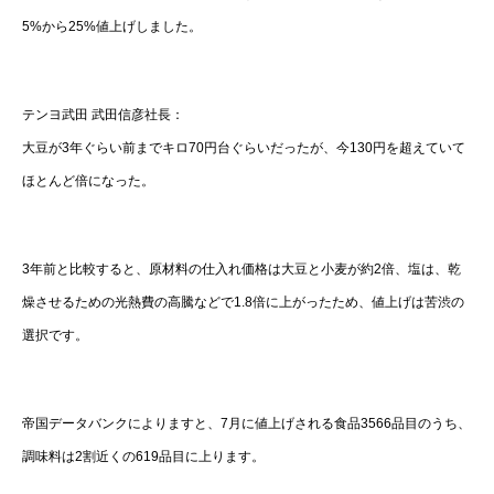
5%から25%値上げしました。
テンヨ武田 武田信彦社長：
大豆が3年ぐらい前までキロ70円台ぐらいだったが、今130円を超えていて
ほとんど倍になった。
3年前と比較すると、原材料の仕入れ価格は大豆と小麦が約2倍、塩は、乾
燥させるための光熱費の高騰などで1.8倍に上がったため、値上げは苦渋の
選択です。
帝国データバンクによりますと、7月に値上げされる食品3566品目のうち、
調味料は2割近くの619品目に上ります。