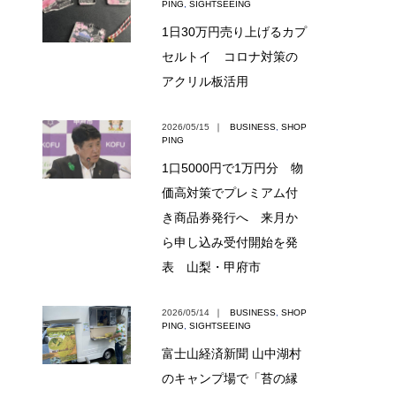
PING
,
SIGHTSEEING
1日30万円売り上げるカプ
セルトイ コロナ対策の
アクリル板活用
2026/05/15
｜
BUSINESS
,
SHOP
PING
1口5000円で1万円分 物
価高対策でプレミアム付
き商品券発行へ 来月か
ら申し込み受付開始を発
表 山梨・甲府市
2026/05/14
｜
BUSINESS
,
SHOP
PING
,
SIGHTSEEING
富士山経済新聞 山中湖村
のキャンプ場で「苔の縁