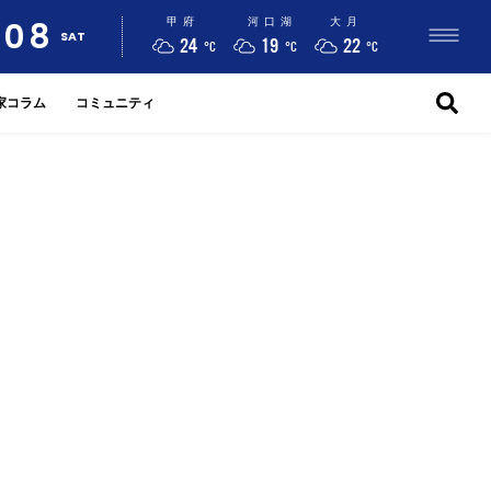
08
甲府
河口湖
大月
SAT
24
19
22
°C
°C
°C
家コラム
コミュニティ