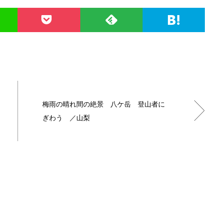
梅雨の晴れ間の絶景 八ケ岳 登山者に
ぎわう ／山梨