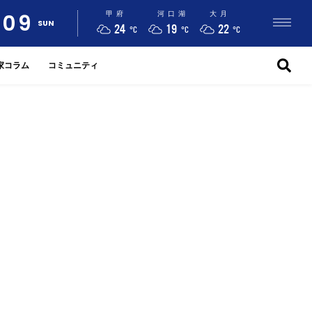
09
甲府
河口湖
大月
SUN
24
19
22
°C
°C
°C
家コラム
コミュニティ