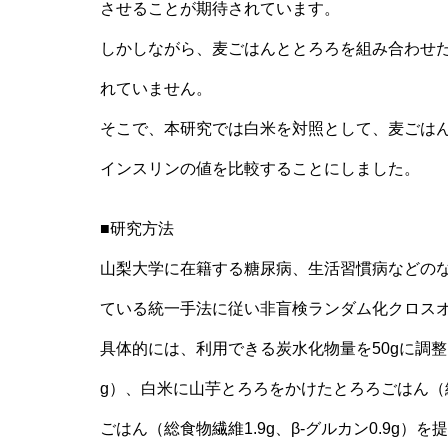
させることが期待されています。
しかしながら、麦ごはんととろろを組み合わせ
れていません。
そこで、本研究では白米を対照として、麦ごは
インスリンの値を比較することにしました。
■研究方法
山梨大学に在籍する糖尿病、生活習慣病などのない健康
ている統一手法に従い非盲検ランダム化クロス
具体的には、利用できる炭水化物量を50gに調整し
g）、白米に山芋とろろをかけたとろろごはん（
ごはん（総食物繊維1.9g、β-グルカン0.9g）を提供し、