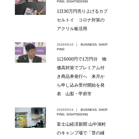
PING
,
SIGHTSEEING
1日30万円売り上げるカプ
セルトイ コロナ対策の
アクリル板活用
2026/05/15
｜
BUSINESS
,
SHOP
PING
1口5000円で1万円分 物
価高対策でプレミアム付
き商品券発行へ 来月か
ら申し込み受付開始を発
表 山梨・甲府市
2026/05/14
｜
BUSINESS
,
SHOP
PING
,
SIGHTSEEING
富士山経済新聞 山中湖村
のキャンプ場で「苔の縁