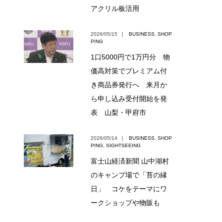
アクリル板活用
2026/05/15
｜
BUSINESS
,
SHOP
PING
1口5000円で1万円分 物
価高対策でプレミアム付
き商品券発行へ 来月か
ら申し込み受付開始を発
表 山梨・甲府市
2026/05/14
｜
BUSINESS
,
SHOP
PING
,
SIGHTSEEING
富士山経済新聞 山中湖村
のキャンプ場で「苔の縁
日」 コケをテーマにワ
ークショップや物販も