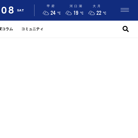
08
甲府
河口湖
大月
SAT
24
19
22
°C
°C
°C
家コラム
コミュニティ