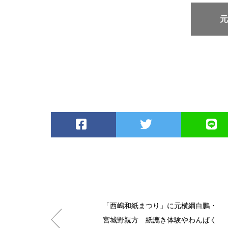
「西嶋和紙まつり」に元横綱白鵬・
宮城野親方 紙漉き体験やわんぱく