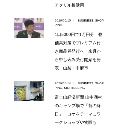
アクリル板活用
2026/05/15
｜
BUSINESS
,
SHOP
PING
1口5000円で1万円分 物
価高対策でプレミアム付
き商品券発行へ 来月か
ら申し込み受付開始を発
表 山梨・甲府市
2026/05/14
｜
BUSINESS
,
SHOP
PING
,
SIGHTSEEING
富士山経済新聞 山中湖村
のキャンプ場で「苔の縁
日」 コケをテーマにワ
ークショップや物販も