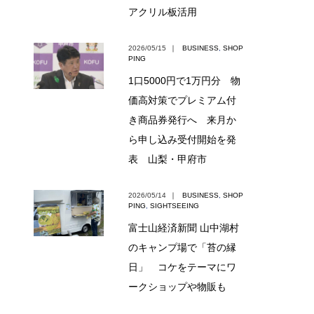
アクリル板活用
2026/05/15
｜
BUSINESS
,
SHOP
PING
1口5000円で1万円分 物
価高対策でプレミアム付
き商品券発行へ 来月か
ら申し込み受付開始を発
表 山梨・甲府市
2026/05/14
｜
BUSINESS
,
SHOP
PING
,
SIGHTSEEING
富士山経済新聞 山中湖村
のキャンプ場で「苔の縁
日」 コケをテーマにワ
ークショップや物販も