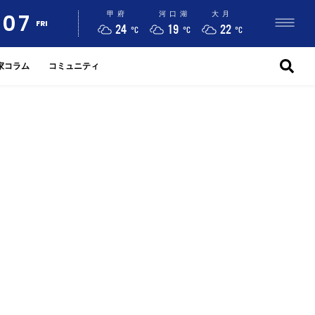
07
甲府
河口湖
大月
FRI
24
19
22
°C
°C
°C
家コラム
コミュニティ