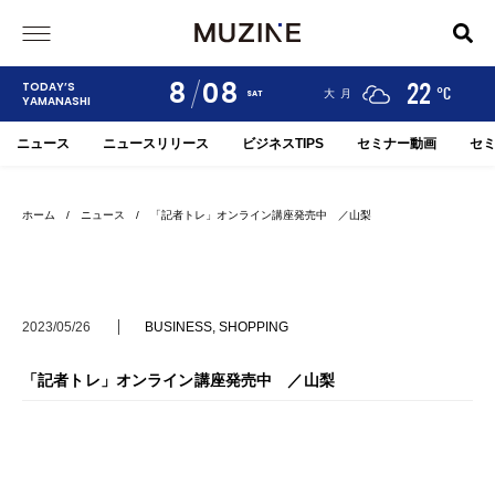
8
08
24
19
22
TODAY’S
°C
°C
°C
甲府
河口湖
大月
SAT
YAMANASHI
ニュース
ニュースリリース
ビジネスTIPS
セミナー動画
セ
ホーム
/
ニュース
/ 「記者トレ」オンライン講座発売中 ／山梨
2023/05/26
BUSINESS
,
SHOPPING
「記者トレ」オンライン講座発売中 ／山梨