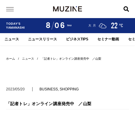
8
06
24
19
22
TODAY’S
°C
°C
°C
甲府
河口湖
大月
THU
YAMANASHI
ニュース
ニュースリリース
ビジネスTIPS
セミナー動画
セ
ホーム
/
ニュース
/ 「記者トレ」オンライン講座発売中 ／山梨
2023/05/20
BUSINESS
,
SHOPPING
「記者トレ」オンライン講座発売中 ／山梨