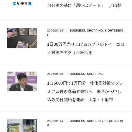
自分史の基に「思い出ノート」 ／山梨
2026/05/18
｜
BUSINESS
,
SHOPPING
,
SIGHTSEEIN
G
1日30万円売り上げるカプセルトイ コロ
ナ対策のアクリル板活用
2026/05/15
｜
BUSINESS
,
SHOPPING
1口5000円で1万円分 物価高対策でプレ
ミアム付き商品券発行へ 来月から申し
込み受付開始を発表 山梨・甲府市
2026/05/14
｜
BUSINESS
,
SHOPPING
,
SIGHTSEEIN
G