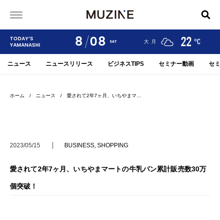
8
08
24
19
22
TODAY’S
°C
°C
°C
甲府
河口湖
大月
SAT
YAMANASHI
ニュース
ニュースリリース
ビジネスTIPS
セミナー動画
セ
ホーム
/
ニュース
/ 愛されて2年7ヶ月、いちやまマ…
2023/05/15
BUSINESS
,
SHOPPING
愛されて2年7ヶ月、いちやまマートの牛乳パン累計販売数30万
個突破！