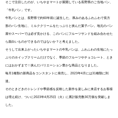
そこで注目したのが、いちやまマートが展開している長野県のご当地パン、
「牛乳パン」です。
牛乳パンとは、長野県で約60年前に誕生した、厚みのあるふわふわで長方
形のパン生地に、ミルククリームをたっぷりと挟んだ菓子パン。地元のパン
屋やスーパーでは必ず見かける、このパンにフルーツサンドを組み合わせた
ら面白いものができるのではないか？と考えました。
そうして出来上がったいちやまマートの牛乳パンは、ふわふわの生地にたっ
ぷりのホイップクリームだけでなく、季節のフルーツやチョコレート、とき
にはおかずまで！挟んだバリエーション豊かな商品となりました。
毎月1種類の新商品をコンスタントに発売し、2023年4月には31種類に到
達。
そのときどきのトレンドや季節感を反映した新作を楽しみに来店するお客様
は増え続け、ついに2023年4月25日（火）に累計販売数30万個を突破しま
した。