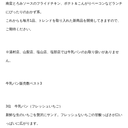
南蛮とろみソースのフライドチキン、ポテト＆こんがりベーコンなどランチ
にぴったりのおかず系。
これからも毎月1品、トレンドを取り入れた新商品を開発してきますので、
ご期待ください。
※湯村店、山梨店、塩山店、塩部店では牛乳パンのお取り扱いがありませ
ん。
牛乳パン販売数ベスト3
3位 牛乳パン（フレッシュいちご）
新鮮な生のいちごを贅沢にサンド。フレッシュないちごの甘酸っぱさが口い
っぱいに広がります。