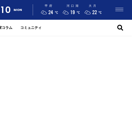
10
甲府
河口湖
大月
MON
24
19
22
°C
°C
°C
家コラム
コミュニティ