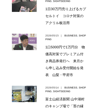
PING
,
SIGHTSEEING
1日30万円売り上げるカプ
セルトイ コロナ対策の
アクリル板活用
2026/05/15
｜
BUSINESS
,
SHOP
PING
1口5000円で1万円分 物
価高対策でプレミアム付
き商品券発行へ 来月か
ら申し込み受付開始を発
表 山梨・甲府市
2026/05/14
｜
BUSINESS
,
SHOP
PING
,
SIGHTSEEING
富士山経済新聞 山中湖村
のキャンプ場で「苔の縁