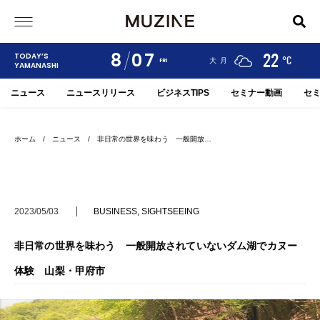
8
07
24
19
22
TODAY’S
°C
°C
°C
甲府
河口湖
大月
FRI
YAMANASHI
ニュース
ニュースリリース
ビジネスTIPS
セミナー動画
セ
ホーム
/
ニュース
/ 非日常の世界を味わう 一般開放…
2023/05/03
BUSINESS
,
SIGHTSEEING
非日常の世界を味わう 一般開放されていないダム湖でカヌー
体験 山梨・甲府市