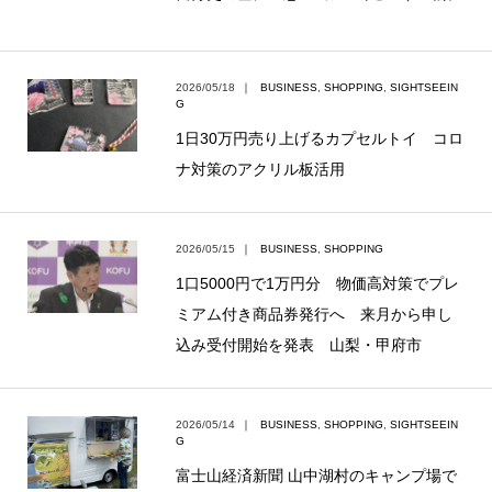
2026/05/18
｜
BUSINESS
,
SHOPPING
,
SIGHTSEEIN
G
1日30万円売り上げるカプセルトイ コロ
ナ対策のアクリル板活用
2026/05/15
｜
BUSINESS
,
SHOPPING
1口5000円で1万円分 物価高対策でプレ
ミアム付き商品券発行へ 来月から申し
込み受付開始を発表 山梨・甲府市
2026/05/14
｜
BUSINESS
,
SHOPPING
,
SIGHTSEEIN
G
富士山経済新聞 山中湖村のキャンプ場で