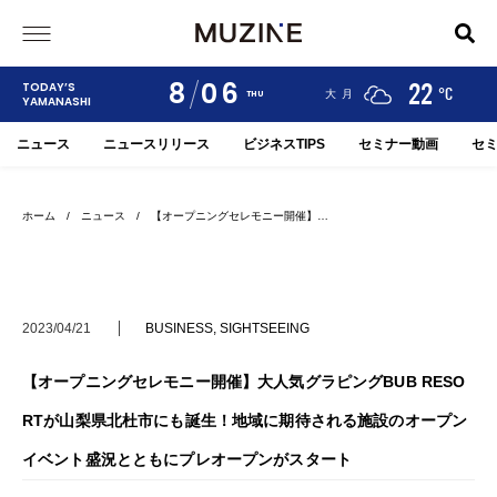
8
06
24
19
22
TODAY’S
°C
°C
°C
甲府
河口湖
大月
THU
YAMANASHI
ニュース
ニュースリリース
ビジネスTIPS
セミナー動画
セ
ホーム
/
ニュース
/ 【オープニングセレモニー開催】…
2023/04/21
BUSINESS
,
SIGHTSEEING
【オープニングセレモニー開催】大人気グラピングBUB RESO
RTが山梨県北杜市にも誕生！地域に期待される施設のオープン
イベント盛況とともにプレオープンがスタート