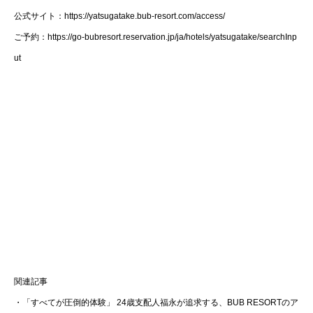
公式サイト：https://yatsugatake.bub-resort.com/access/
ご予約：https://go-bubresort.reservation.jp/ja/hotels/yatsugatake/searchInp
ut
関連記事
・「すべてが圧倒的体験」 24歳支配人福永が追求する、BUB RESORTのア