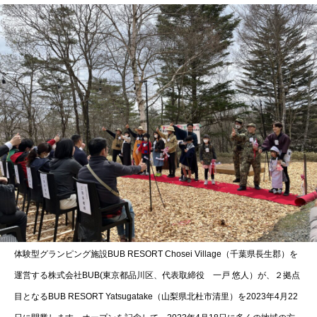
体験型グランピング施設BUB RESORT Chosei Village（千葉県長生郡）を
運営する株式会社BUB(東京都品川区、代表取締役 一戸 悠人）が、２拠点
目となるBUB RESORT Yatsugatake（山梨県北杜市清里）を2023年4月22