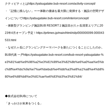
クティビティとはhttps://yatsugatake.bub-resort.com/activity-concept/
・「記憶に残らない」ーー体験の価値を最大限に発揮する・施設の空間デザ
インについてhttps://yatsugatake.bub-resort.com/interiorconcept/
・体験型グランピング施設BUB RESORT２施設目が八ヶ岳清里エリアに20
23年4月オープン予定！https://prtimes.jp/main/html/rd/p/000000099.000043
533.html
・なぜ八ヶ岳にグランピングテーマパークを新たにつくることにしたのか。
BUB代表 一戸https://yatsugatake.bub-resort.com/bub-resort-yatsugatake-%
e3%81%ab%e9%96%a2%e3%81%99%e3%82%8b%e6%a0%aa%e5%b
c%8f%e4%bc%9a%e7%a4%bebub%e4%bb%a3%e8%a1%a8%e4%b8%
80%e6%88%b8%e3%81%ae%e6%83%b3%e3%81%84/
◆株式会社BUBについて
「きっかけが未来をつくる」