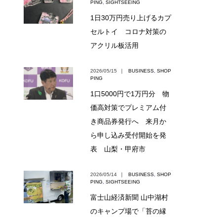
PING
,
SIGHTSEEING
1日30万円売り上げるカプ
セルトイ コロナ対策の
アクリル板活用
2026/05/15
｜
BUSINESS
,
SHOP
PING
1口5000円で1万円分 物
価高対策でプレミアム付
き商品券発行へ 来月か
ら申し込み受付開始を発
表 山梨・甲府市
2026/05/14
｜
BUSINESS
,
SHOP
PING
,
SIGHTSEEING
富士山経済新聞 山中湖村
のキャンプ場で「苔の縁