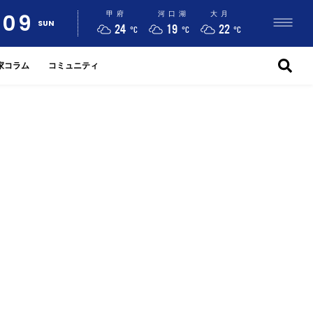
09
甲府
河口湖
大月
SUN
24
19
22
°C
°C
°C
家コラム
コミュニティ