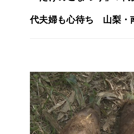
代夫婦も心待ち 山梨・