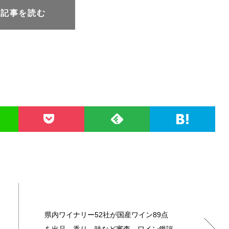
元記事を読む
県内ワイナリー52社が国産ワイン89点
を出品 香り、味など審査 ワイン鑑評