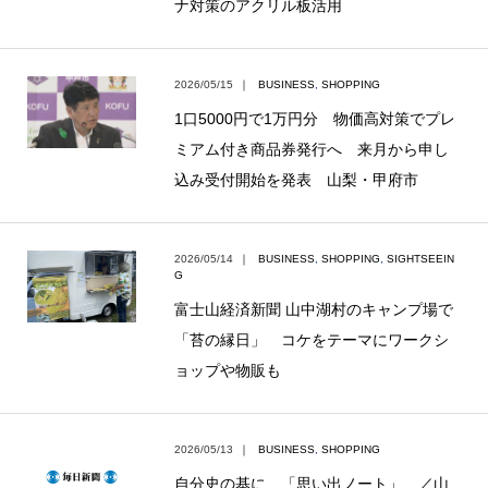
ナ対策のアクリル板活用
2026/05/15
｜
BUSINESS
,
SHOPPING
1口5000円で1万円分 物価高対策でプレ
ミアム付き商品券発行へ 来月から申し
込み受付開始を発表 山梨・甲府市
2026/05/14
｜
BUSINESS
,
SHOPPING
,
SIGHTSEEIN
G
富士山経済新聞 山中湖村のキャンプ場で
「苔の縁日」 コケをテーマにワークシ
ョップや物販も
2026/05/13
｜
BUSINESS
,
SHOPPING
自分史の基に 「思い出ノート」 ／山