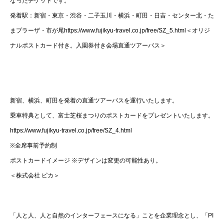
なったチケットです。
発着駅：新宿・東京・渋谷・二子玉川・横浜・町田・日吉・センター北・た
まプラーザ・市が尾https://www.fujikyu-travel.co.jp/free/SZ_5.html＜オリジ
ナルポストカード付き。入園券付き会場直通ツアーバス＞
新宿、横浜、町田を発着の直通ツアーバスを運行いたします。
乗車特典として、富士芝桜まつりのポストカードをプレゼントいたします。
https://www.fujikyu-travel.co.jp/free/SZ_4.html
※全席事前予約制
ポストカードイメージ ※デザインは変更の可能性あり。
＜株式会社 ピカ＞
「人と人、人と自然のインターフェースになる」ことを企業理念とし、「PI