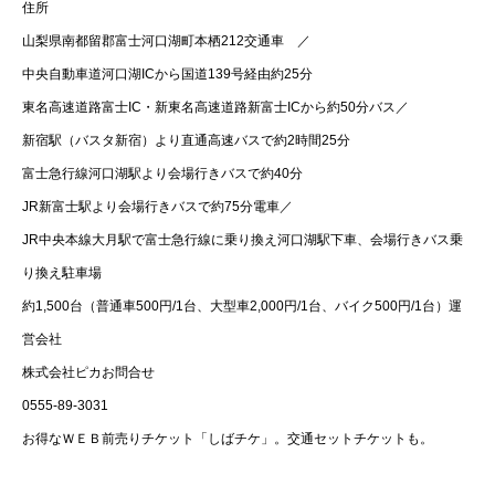
住所
山梨県南都留郡富士河口湖町本栖212交通車 ／
中央自動車道河口湖ICから国道139号経由約25分
東名高速道路富士IC・新東名高速道路新富士ICから約50分バス／
新宿駅（バスタ新宿）より直通高速バスで約2時間25分
富士急行線河口湖駅より会場行きバスで約40分
JR新富士駅より会場行きバスで約75分電車／
JR中央本線大月駅で富士急行線に乗り換え河口湖駅下車、会場行きバス乗
り換え駐車場
約1,500台（普通車500円/1台、大型車2,000円/1台、バイク500円/1台）運
営会社
株式会社ピカお問合せ
0555-89-3031
お得なＷＥＢ前売りチケット「しばチケ」。交通セットチケットも。