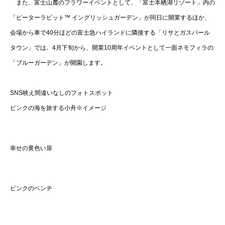
また、富士山麓のフラワーイベントとして、「富士本栖湖リゾート」内の
「ピーターラビット™ イングリッシュガーデン」が同日に開業するほか、
会場から車で40分ほどの富士急ハイランドに隣接する「リサとガスパール
タウン」では、4月下旬から、開業10周年イベントとして一面ネモフィラの
「ブルーガーデン」が開園します。
SNS映え間違いなしのフォトスポット
ピンクの海を旅する小舟※イメージ
幸せの黄色い扉
ピンクのベンチ