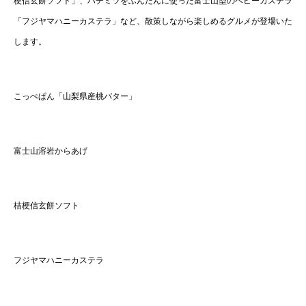
梗信玄餅ソフト」、ハチミツをふんだんに使った富士山型のベビーカステラ
「フジヤマハニーカステラ」など、散策しながら楽しめるグルメが登場いた
します。
こっぺぱん「山梨県産桃バター」
富士山溶岩からあげ
桔梗信玄餅ソフト
フジヤマハニーカステラ