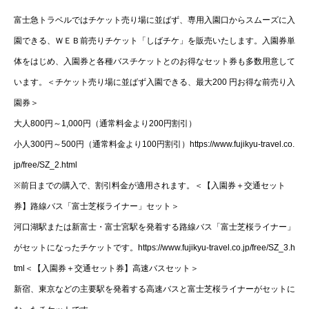
富士急トラベルではチケット売り場に並ばず、専用入園口からスムーズに入
園できる、ＷＥＢ前売りチケット「しばチケ」を販売いたします。入園券単
体をはじめ、入園券と各種バスチケットとのお得なセット券も多数用意して
います。＜チケット売り場に並ばず入園できる、最大200 円お得な前売り入
園券＞
大人800円～1,000円（通常料金より200円割引）
小人300円～500円（通常料金より100円割引）https://www.fujikyu-travel.co.
jp/free/SZ_2.html
※前日までの購入で、割引料金が適用されます。＜【入園券＋交通セット
券】路線バス「富士芝桜ライナー」セット＞
河口湖駅または新富士・富士宮駅を発着する路線バス「富士芝桜ライナー」
がセットになったチケットです。https://www.fujikyu-travel.co.jp/free/SZ_3.h
tml＜【入園券＋交通セット券】高速バスセット＞
新宿、東京などの主要駅を発着する高速バスと富士芝桜ライナーがセットに