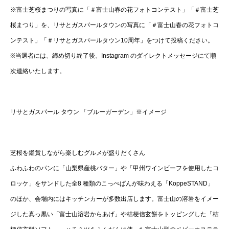
※富士芝桜まつりの写真に「＃富士山春の花フォトコンテスト」「＃富士芝
桜まつり」を、リサとガスパールタウンの写真に「＃富士山春の花フォトコ
ンテスト」「＃リサとガスパールタウン10周年」をつけて投稿ください。
※当選者には、締め切り終了後、Instagram のダイレクトメッセージにて順
次連絡いたします。
リサとガスパール タウン 「ブルーガーデン」※イメージ
芝桜を鑑賞しながら楽しむグルメが盛りだくさん
ふわふわのパンに「山梨県産桃バター」や「甲州ワインビーフを使用したコ
ロッケ」をサンドした全8 種類のこっぺぱんが味わえる「KoppeSTAND」
のほか、会場内にはキッチンカーが多数出店します。富士山の溶岩をイメー
ジした真っ黒い「富士山溶岩からあげ」や桔梗信玄餅をトッピングした「桔