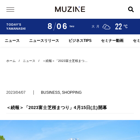
8
06
24
19
22
TODAY’S
°C
°C
°C
甲府
河口湖
大月
THU
YAMANASHI
ニュース
ニュースリリース
ビジネスTIPS
セミナー動画
セ
ホーム
/
ニュース
/ ＜続報＞「2023富士芝桜まつ…
2023/04/07
BUSINESS
,
SHOPPING
＜続報＞「2023富士芝桜まつり」4月15日(土)開幕