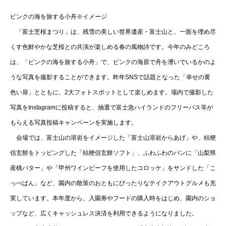
ピンクの海を旅する小舟※イメージ
「富士芝桜まつり」は、残雪の美しい世界遺産・富士山と、一面を埋め尽
くす色鮮やかな芝桜との共演が楽しめる春の風物詩です。今年のみどころ
は、「ピンクの海を旅する小舟」で、ピンクの海原で舟を漕いでいるかのよ
うな写真を撮影することができます。昨年SNSで話題となった「幸せの黄
色い扉」とともに、2大フォトスポットとして楽しめます。場内で撮影した
写真をInstagramに投稿すると、抽選で富士急ハイランドのフリーパス等が
もらえる写真投稿キャンペーンを実施します。
会場では、富士山の溶岩をイメージした「富士山溶岩からあげ」や、桔梗
信玄餅をトッピングした「桔梗信玄餅ソフト」、ふわふわのパンに「山梨県
産桃バター」や「甲州ワインビーフを使用したコロッケ」をサンドした「こ
っぺぱん」など、園内の散策のおともにぴったりなテイクアウトグルメも充
実しています。本年度から、入園券やフードの購入時をはじめ、園内のショ
ップなど、広くキャッシュレス決済を利用できるようになりました。