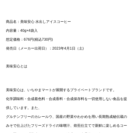
商品名：美味安心 水出しアイスコーヒー
内容量：40g×4袋入
想定価格：676円(税込730円)
発売日（メーカー出荷日）：2023年4月1日（土)
美味安心とは
美味安心は、いちやまマートが展開するプライベートブランドです。
化学調味料・合成着色料・合成香料・合成保存料を一切使用しない食品を提
供しています。また、
グルテンフリーのカレールウ、国産の野菜やわかめを用い長期熟成秘伝蔵の
みそで仕上げたフリーズドライの味噌汁、焙煎仕立てで新鮮に楽しめるコー