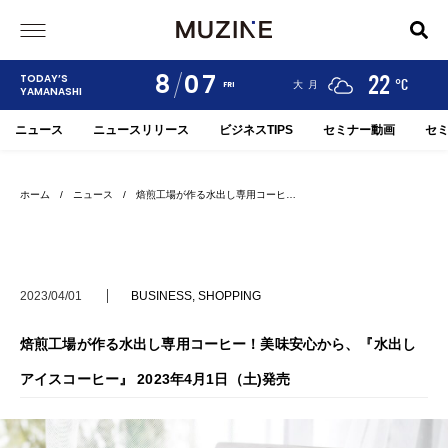
8
07
24
19
22
TODAY’S
°C
°C
°C
甲府
河口湖
大月
FRI
YAMANASHI
ニュース
ニュースリリース
ビジネスTIPS
セミナー動画
セ
ホーム
/
ニュース
/ 焙煎工場が作る水出し専用コーヒ…
2023/04/01
BUSINESS
,
SHOPPING
焙煎工場が作る水出し専用コーヒー！美味安心から、『水出し
アイスコーヒー』 2023年4月1日（土)発売