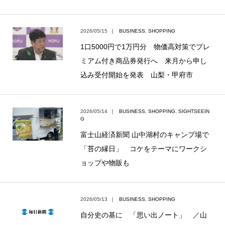
2026/05/15
｜
BUSINESS
,
SHOPPING
1口5000円で1万円分 物価高対策でプレ
ミアム付き商品券発行へ 来月から申し
込み受付開始を発表 山梨・甲府市
2026/05/14
｜
BUSINESS
,
SHOPPING
,
SIGHTSEEIN
G
富士山経済新聞 山中湖村のキャンプ場で
「苔の縁日」 コケをテーマにワークシ
ョップや物販も
2026/05/13
｜
BUSINESS
,
SHOPPING
自分史の基に 「思い出ノート」 ／山