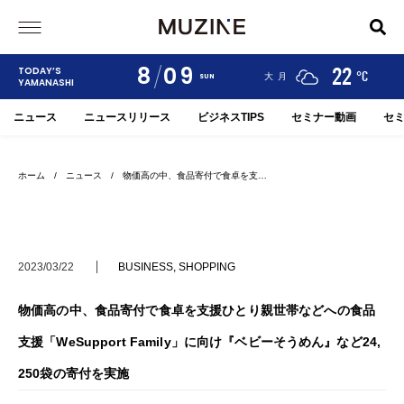
8
09
24
19
22
TODAY’S
°C
°C
°C
甲府
河口湖
大月
SUN
YAMANASHI
ニュース
ニュースリリース
ビジネスTIPS
セミナー動画
セ
ホーム
/
ニュース
/ 物価高の中、食品寄付で食卓を支…
2023/03/22
BUSINESS
,
SHOPPING
物価高の中、食品寄付で食卓を支援ひとり親世帯などへの食品
支援「WeSupport Family」に向け『ベビーそうめん』など24,
250袋の寄付を実施