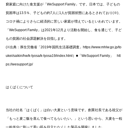
窮家庭に向けた食支援が「WeSupport Family」です。日本では、子どもの
貧困率は13.5％、子どもの約7人に1人が貧困状態にあるとされており(※)、
コロナ禍によりさらに経済的に苦しい家庭が増えているといわれています。
「WeSupport Family」は2021年12月より活動を開始し、食を通じて、子ど
もの貧困の社会課題解決を目指します。
(※出典：厚生労働省「2019年国民生活基礎調査」https://www.mhlw.go.jp/to
ukei/saikin/hw/k-tyosa/k-tyosa19/index.html）■「WeSupport Family」 htt
ps://wesupport.jp/
はくばくについて
当社の社名「はくばく」は白い大麦という意味です。創業社長である祖父が
「もっと麦ご飯を喜んで食べてもらいたい。」という思いから、大麦を一粒
一粒半分に割って黒い筋を目立たなくした製品を開発しました。