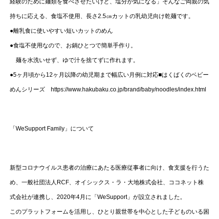
経験のために麺類を食べさせたいけど、塩分が気になる」そんなご両親の気
持ちに応える、食塩不使用、長さ2.5㎝カットの乳幼児向け乾麺です。
●離乳食に使いやすい短いカットのめん
●食塩不使用なので、お鍋ひとつで簡単手作り。
麺を水洗いせず、ゆで汁を捨てずに作れます。
●5ヶ月頃から12ヶ月以降の幼児期まで幅広い月例に対応■はくばくのベビー
めんシリーズ https://www.hakubaku.co.jp/brand/baby/noodles/index.html
「WeSupport Family」について
新型コロナウイルス患者の治療にあたる医療従事者に向け、食支援を行うた
め、一般社団法人RCF、オイシックス・ラ・大地株式会社、ココネット株
式会社が連携し、2020年4月に「WeSupport」が設立されました。
このプラットフォームを活用し、ひとり親世帯を中心とした子どものいる困