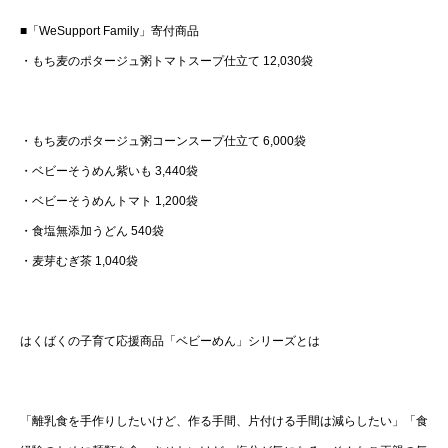
■「WeSupport Family」寄付商品
・もち麦のポタージュ粥トマトスープ仕立て 12,030袋
・もち麦のポタージュ粥コーンスープ仕立て 6,000袋
・ベビーそうめん紫いも 3,440袋
・ベビーそうめんトマト 1,200袋
・食塩無添加うどん 540袋
・麦芽むぎ茶 1,040袋
はくばくの子育て応援商品「ベビーめん」シリーズとは
「離乳食を手作りしたいけど、作る手間、片付ける手間は減らしたい」「食