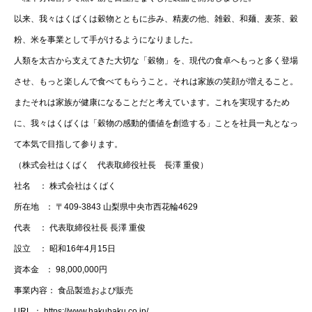
以来、我々はくばくは穀物とともに歩み、精麦の他、雑穀、和麺、麦茶、穀
粉、米を事業として手がけるようになりました。
人類を太古から支えてきた大切な「穀物」を、現代の食卓へもっと多く登場
させ、もっと楽しんで食べてもらうこと。それは家族の笑顔が増えること。
またそれは家族が健康になることだと考えています。これを実現するため
に、我々はくばくは「穀物の感動的価値を創造する」ことを社員一丸となっ
て本気で目指して参ります。
（株式会社はくばく 代表取締役社長 長澤 重俊）
社名 ： 株式会社はくばく
所在地 ： 〒409-3843 山梨県中央市西花輪4629
代表 ： 代表取締役社長 長澤 重俊
設立 ： 昭和16年4月15日
資本金 ： 98,000,000円
事業内容： 食品製造および販売
URL ： https://www.hakubaku.co.jp/