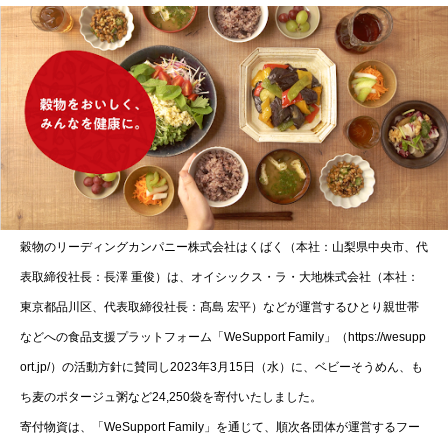
穀物のリーディングカンパニー株式会社はくばく（本社：山梨県中央市、代
表取締役社長：長澤 重俊）は、オイシックス・ラ・大地株式会社（本社：
東京都品川区、代表取締役社長：髙島 宏平）などが運営するひとり親世帯
などへの食品支援プラットフォーム「WeSupport Family」（https://wesupp
ort.jp/）の活動方針に賛同し2023年3月15日（水）に、ベビーそうめん、も
ち麦のポタージュ粥など24,250袋を寄付いたしました。
寄付物資は、「WeSupport Family」を通じて、順次各団体が運営するフー