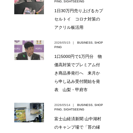
PING
,
SIGHTSEEING
1日30万円売り上げるカプ
セルトイ コロナ対策の
アクリル板活用
2026/05/15
｜
BUSINESS
,
SHOP
PING
1口5000円で1万円分 物
価高対策でプレミアム付
き商品券発行へ 来月か
ら申し込み受付開始を発
表 山梨・甲府市
2026/05/14
｜
BUSINESS
,
SHOP
PING
,
SIGHTSEEING
富士山経済新聞 山中湖村
のキャンプ場で「苔の縁