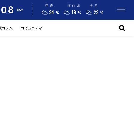
08
甲府
河口湖
大月
SAT
24
19
22
°C
°C
°C
家コラム
コミュニティ