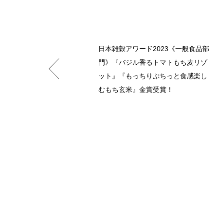
日本雑穀アワード2023《一般食品部
門》『バジル香るトマトもち麦リゾ
ット』『もっちりぷちっと食感楽し
むもち玄米』金賞受賞！