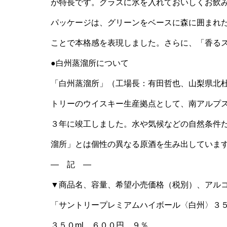
が特長です。グラスに氷を入れておいしくお飲
パッケージは、グリーンをベースに森に囲まれ
ことで本格感を表現しました。さらに、「香る
●白州蒸溜所について
「白州蒸溜所」（工場長：有田哲也、山梨県北
トリーのウイスキー生産拠点として、南アルプ
３年に竣工しました。水や気候などの自然条件
溜所」とは個性の異なる原酒を生み出していま
― 記 ―
▼商品名、容量、希望小売価格（税別）、アル
「サントリープレミアムハイボール〈白州〉３５
３５０ml ６００円 ９％