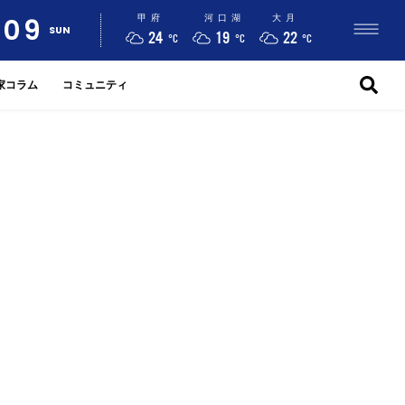
09
甲府
河口湖
大月
SUN
24
19
22
°C
°C
°C
家コラム
コミュニティ