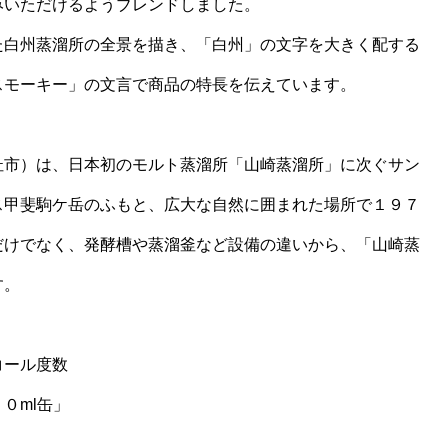
みいただけるようブレンドしました。
た白州蒸溜所の全景を描き、「白州」の文字を大きく配する
スモーキー」の文言で商品の特長を伝えています。
杜市）は、日本初のモルト蒸溜所「山崎蒸溜所」に次ぐサン
ス甲斐駒ケ岳のふもと、広大な自然に囲まれた場所で１９７
だけでなく、発酵槽や蒸溜釜など設備の違いから、「山崎蒸
す。
コール度数
０ml缶」