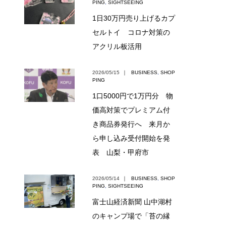
PING
,
SIGHTSEEING
1日30万円売り上げるカプ
セルトイ コロナ対策の
アクリル板活用
2026/05/15
｜
BUSINESS
,
SHOP
PING
1口5000円で1万円分 物
価高対策でプレミアム付
き商品券発行へ 来月か
ら申し込み受付開始を発
表 山梨・甲府市
2026/05/14
｜
BUSINESS
,
SHOP
PING
,
SIGHTSEEING
富士山経済新聞 山中湖村
のキャンプ場で「苔の縁