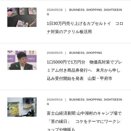
2026/05/18
｜
BUSINESS
,
SHOPPING
,
SIGHTSEEIN
G
1日30万円売り上げるカプセルトイ コロ
ナ対策のアクリル板活用
2026/05/15
｜
BUSINESS
,
SHOPPING
1口5000円で1万円分 物価高対策でプレ
ミアム付き商品券発行へ 来月から申し
込み受付開始を発表 山梨・甲府市
2026/05/14
｜
BUSINESS
,
SHOPPING
,
SIGHTSEEIN
G
富士山経済新聞 山中湖村のキャンプ場で
「苔の縁日」 コケをテーマにワークシ
ョップや物販も