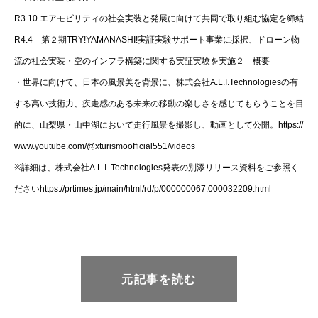
R3.10 エアモビリティの社会実装と発展に向けて共同で取り組む協定を締結
R4.4 第２期TRY!YAMANASHI!実証実験サポート事業に採択、ドローン物
流の社会実装・空のインフラ構築に関する実証実験を実施２ 概要
・世界に向けて、日本の風景美を背景に、株式会社A.L.I.Technologiesの有
する高い技術力、疾走感のある未来の移動の楽しさを感じてもらうことを目
的に、山梨県・山中湖において走行風景を撮影し、動画として公開。https://
www.youtube.com/@xturismoofficial551/videos
※詳細は、株式会社A.L.I. Technologies発表の別添リリース資料をご参照く
ださいhttps://prtimes.jp/main/html/rd/p/000000067.000032209.html
元記事を読む