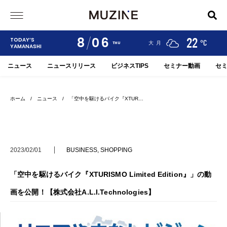
8
06
24
19
22
TODAY’S
°C
°C
°C
甲府
河口湖
大月
THU
YAMANASHI
ニュース
ニュースリリース
ビジネスTIPS
セミナー動画
セ
ホーム
/
ニュース
/ 「空中を駆けるバイク『XTUR…
2023/02/01
BUSINESS
,
SHOPPING
「空中を駆けるバイク『XTURISMO Limited Edition』」の動
画を公開！【株式会社A.L.I.Technologies】