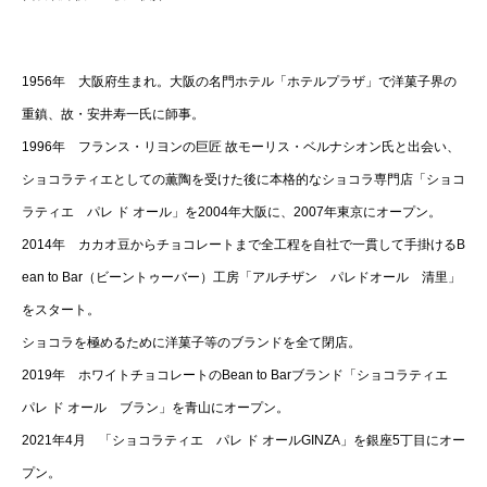
1956年 大阪府生まれ。大阪の名門ホテル「ホテルプラザ」で洋菓子界の
重鎮、故・安井寿一氏に師事。
1996年 フランス・リヨンの巨匠 故モーリス・ベルナシオン氏と出会い、
ショコラティエとしての薫陶を受けた後に本格的なショコラ専門店「ショコ
ラティエ パレ ド オール」を2004年大阪に、2007年東京にオープン。
2014年 カカオ豆からチョコレートまで全工程を自社で一貫して手掛けるB
ean to Bar（ビーントゥーバー）工房「アルチザン パレドオール 清里」
をスタート。
ショコラを極めるために洋菓子等のブランドを全て閉店。
2019年 ホワイトチョコレートのBean to Barブランド「ショコラティエ
パレ ド オール ブラン」を青山にオープン。
2021年4月 「ショコラティエ パレ ド オールGINZA」を銀座5丁目にオー
プン。