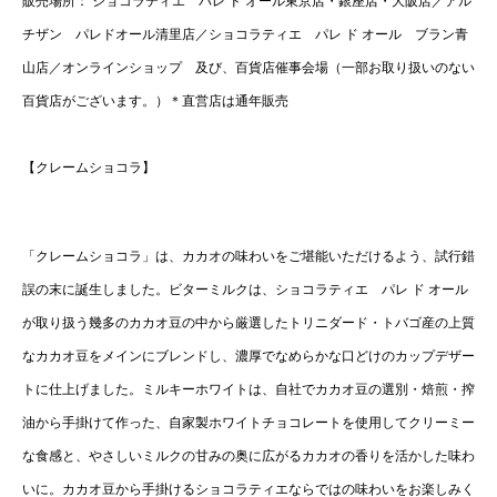
販売場所： ショコラティエ パレ ド オール東京店・銀座店・大阪店／アル
チザン パレドオール清里店／ショコラティエ パレ ド オール ブラン青
山店／オンラインショップ 及び、百貨店催事会場（一部お取り扱いのない
百貨店がございます。）＊直営店は通年販売
【クレームショコラ】
「クレームショコラ」は、カカオの味わいをご堪能いただけるよう、試行錯
誤の末に誕生しました。ビターミルクは、ショコラティエ パレ ド オール
が取り扱う幾多のカカオ豆の中から厳選したトリニダード・トバゴ産の上質
なカカオ豆をメインにブレンドし、濃厚でなめらかな口どけのカップデザー
トに仕上げました。ミルキーホワイトは、自社でカカオ豆の選別・焙煎・搾
油から手掛けて作った、自家製ホワイトチョコレートを使用してクリーミー
な食感と、やさしいミルクの甘みの奥に広がるカカオの香りを活かした味わ
いに。カカオ豆から手掛けるショコラティエならではの味わいをお楽しみく