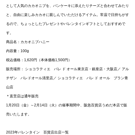
として人気のカカオニブを、パンケーキに添えたりチーズと合わせてみたり
と、自由に楽しみカカオに親しんでいただけるアイテム。常温で日持ちがす
るので、ちょっとしたプレゼントやバレンタインギフトとしておすすめで
す。
商品名：カカオニブハニー
内容量：100g
税込価格：1,620円（本体価格1,500円）
販売場所： ショコラティエ パレ ド オール東京店・銀座店・大阪店／ アル
チザン パレドオール清里店／ ショコラティエ パレ ド オール ブラン青
山店
＊直営店は通年販売
1月20日（金）～2月14日（火）の催事期間中、阪急百貨店うめだ本店で販
売いたします。
2023年バレンタイン 百貨店出店一覧