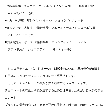
9階祝祭広場・チョコパーク バレンタインチョコレート博覧会1月25日
（水）～2月14日（火）
■大丸 神戸店 9階イベントホール ショコラプロムナード
■タカシマヤ 大阪店 7階催事場 アムール・デュ・ショコラ2月2日
（木）～2月14日（火）
■京阪百貨店 守口店 8階催事場 バレンタインミュージアム
【ブランド紹介：ショコラティエ パレ ド オール】
『ショコラティエ パレ ド オール』は2004年にシェフ 三枝俊介が創設し
た日本のショコラティエ（チョコレート専門店）です。
「カカオ、チョコレートの本質を深く追求するショコラティエ」
チョコレートの味覚と余韻を追求するために辿り着いたのが、自家製のチョ
コレート。
ブランドの最大の強みは、カカオ豆から手掛ける唯一無二のオリジナルな味