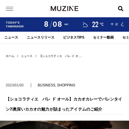
8
08
19
22
24
TODAY’S
°C
°C
°C
河口湖
大月
甲府
SAT
YAMANASHI
ニュース
ニュースリリース
ビジネスTIPS
セミナー動画
セ
ホーム
/
ニュース
/ 【ショコラティエ パレ ド オ…
2023/01/30
BUSINESS
,
SHOPPING
【ショコラティエ パレ ド オール】カカオカレーでバレンタイ
ン⁈奥深いカカオの魅力が詰まったアイテムのご紹介