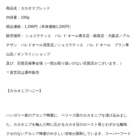
商品名：カカオスプレッド
内容量：100g
税込価格：1,296円（本体価格1,200円）
販売場所： ショコラティエ パレ ド オール東京店・銀座店・大阪店／アル
チザン パレドオール清里店／ショコラティエ パレ ド オール ブラン青
山店／オンラインショップ
及び、百貨店催事会場（一部お取り扱いのない百貨店がございます。）
＊直営店は通年販売
【カカオニブハニー】
ハンガリー産のアカシア蜂蜜に、ベリーズ産のカカオニブを漬け込みまし
た。カカオニブを噛んだ時に広がるカカオ豆のロースト香とわずかな酸味、
クセのないアカシア蜂蜜のやさしい甘味が調和しています。スーパーフード