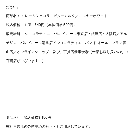
ださい。
商品名： クレームショコラ ビターミルク／ミルキーホワイト
税込価格：１個 540円（本体価格 500円）
販売場所： ショコラティエ パレ ド オール東京店・銀座店・大阪店／アル
チザン パレドオール清里店／ショコラティエ パレ ド オール ブラン青
山店／オンラインショップ 及び、百貨店催事会場（一部お取り扱いのない
百貨店がございます。）
６個入り 税込価格3,456円
弊社直営店のみ箱詰めのセットもご用意しています。