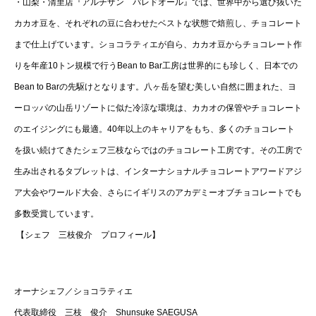
・山梨・清里店『アルチザン パレドオール』では、世界中から選び抜いた
カカオ豆を、それぞれの豆に合わせたベストな状態で焙煎し、チョコレート
まで仕上げています。ショコラティエが自ら、カカオ豆からチョコレート作
りを年産10トン規模で行うBean to Bar工房は世界的にも珍しく、日本での
Bean to Barの先駆けとなります。八ヶ岳を望む美しい自然に囲まれた、ヨ
ーロッパの山岳リゾートに似た冷涼な環境は、カカオの保管やチョコレート
のエイジングにも最適。40年以上のキャリアをもち、多くのチョコレート
を扱い続けてきたシェフ三枝ならではのチョコレート工房です。その工房で
生み出されるタブレットは、インターナショナルチョコレートアワードアジ
ア大会やワールド大会、さらにイギリスのアカデミーオブチョコレートでも
多数受賞しています。
【シェフ 三枝俊介 プロフィール】
オーナシェフ／ショコラティエ
代表取締役 三枝 俊介 Shunsuke SAEGUSA