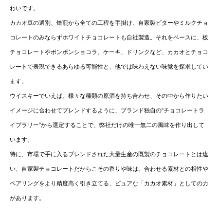
わいです。
カカオ豆の選別、焙煎から全ての工程を手掛け、自家製ビターやミルクチョ
コレートのみならずホワイトチョコレートも自社製造。それをベースに、板
チョコレートやボンボンショコラ、ケーキ、ドリンクなど、カカオとチョコ
レートで表現できるあらゆる可能性と、他では味わえない味覚を探求してい
ます。
ウイスキーでいえば、様々な種類の原酒を持ち合わせ、その中から作りたい
イメージに合わせてブレンドするように、ブランド独自の“チョコレートラ
イブラリー”から選定することで、弊社だけの唯一無二の風味を作り出して
います。
特に、市場で手に入るブレンドされた大量生産の既製のチョコレートとは違
い、自家製チョコレートだからこその香りや味は、合わせる素材との相性や
ペアリングをより精度高く引き立てる、ピュアな「カカオ素材」としての力
があります。