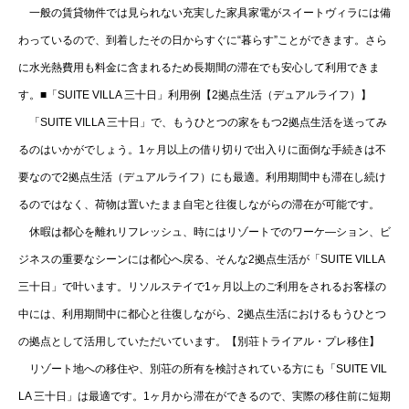
一般の賃貸物件では見られない充実した家具家電がスイートヴィラには備
わっているので、到着したその日からすぐに“暮らす”ことができます。さら
に水光熱費用も料金に含まれるため長期間の滞在でも安心して利用できま
す。■「SUITE VILLA 三十日」利用例【2拠点生活（デュアルライフ）】
「SUITE VILLA 三十日」で、もうひとつの家をもつ2拠点生活を送ってみ
るのはいかがでしょう。1ヶ月以上の借り切りで出入りに面倒な手続きは不
要なので2拠点生活（デュアルライフ）にも最適。利用期間中も滞在し続け
るのではなく、荷物は置いたまま自宅と往復しながらの滞在が可能です。
休暇は都心を離れリフレッシュ、時にはリゾートでのワーケ―ション、ビ
ジネスの重要なシーンには都心へ戻る、そんな2拠点生活が「SUITE VILLA
三十日」で叶います。リソルステイで1ヶ月以上のご利用をされるお客様の
中には、利用期間中に都心と往復しながら、2拠点生活におけるもうひとつ
の拠点として活用していただいています。【別荘トライアル・プレ移住】
リゾート地への移住や、別荘の所有を検討されている方にも「SUITE VIL
LA 三十日」は最適です。1ヶ月から滞在ができるので、実際の移住前に短期