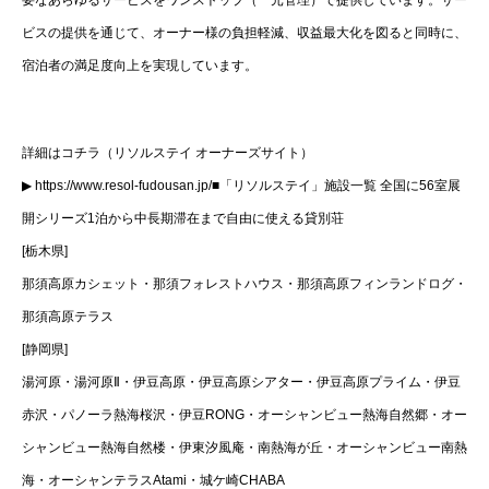
ビスの提供を通じて、オーナー様の負担軽減、収益最大化を図ると同時に、
宿泊者の満足度向上を実現しています。
詳細はコチラ（リソルステイ オーナーズサイト）
▶ https://www.resol-fudousan.jp/■「リソルステイ」施設一覧 全国に56室展
開シリーズ1泊から中長期滞在まで自由に使える貸別荘
[栃木県]
那須高原カシェット・那須フォレストハウス・那須高原フィンランドログ・
那須高原テラス
[静岡県]
湯河原・湯河原Ⅱ・伊豆高原・伊豆高原シアター・伊豆高原プライム・伊豆
赤沢・パノーラ熱海桜沢・伊豆RONG・オーシャンビュー熱海自然郷・オー
シャンビュー熱海自然楼・伊東汐風庵・南熱海が丘・オーシャンビュー南熱
海・オーシャンテラスAtami・城ケ崎CHABA