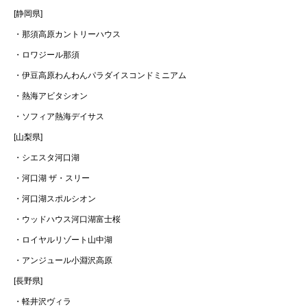
[静岡県]
・那須高原カントリーハウス
・ロワジール那須
・伊豆高原わんわんパラダイスコンドミニアム
・熱海アビタシオン
・ソフィア熱海デイサス
[山梨県]
・シエスタ河口湖
・河口湖 ザ・スリー
・河口湖スポルシオン
・ウッドハウス河口湖富士桜
・ロイヤルリゾート山中湖
・アンジュール小淵沢高原
[長野県]
・軽井沢ヴィラ