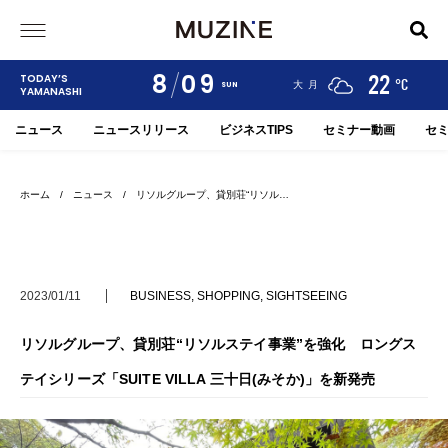
8
09
24
19
22
TODAY’S
°C
°C
°C
甲府
河口湖
大月
SUN
YAMANASHI
ニュース
ニュースリリース
ビジネスTIPS
セミナー動画
セ
ホーム
/
ニュース
/ リソルグループ、貸別荘“リソル…
2023/01/11
BUSINESS
,
SHOPPING
,
SIGHTSEEING
リソルグループ、貸別荘“リソルステイ事業”を強化 ロングス
テイシリーズ「SUITE VILLA 三十日(みそか)」を新発売