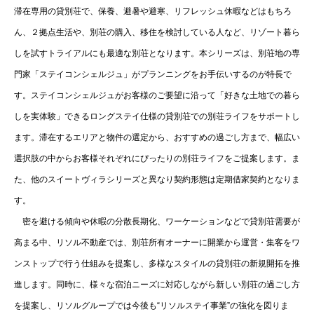
滞在専用の貸別荘で、保養、避暑や避寒、リフレッシュ休暇などはもちろ
ん、２拠点生活や、別荘の購入、移住を検討している人など、リゾート暮ら
しを試すトライアルにも最適な別荘となります。本シリーズは、別荘地の専
門家「ステイコンシェルジュ」がプランニングをお手伝いするのが特長で
す。ステイコンシェルジュがお客様のご要望に沿って「好きな土地での暮ら
しを実体験」できるロングステイ仕様の貸別荘での別荘ライフをサポートし
ます。滞在するエリアと物件の選定から、おすすめの過ごし方まで、幅広い
選択肢の中からお客様それぞれにぴったりの別荘ライフをご提案します。ま
た、他のスイートヴィラシリーズと異なり契約形態は定期借家契約となりま
す。
密を避ける傾向や休暇の分散長期化、ワーケーションなどで貸別荘需要が
高まる中、リソル不動産では、別荘所有オーナーに開業から運営・集客をワ
ンストップで行う仕組みを提案し、多様なスタイルの貸別荘の新規開拓を推
進します。同時に、様々な宿泊ニーズに対応しながら新しい別荘の過ごし方
を提案し、リソルグループでは今後も“リソルステイ事業”の強化を図りま