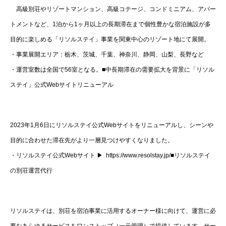
高級別荘やリゾートマンション、高級コテージ、コンドミニアム、アパー
トメントなど、1泊から1ヶ月以上の長期滞在まで個性豊かな宿泊施設が多
目的に楽しめる「リソルステイ」事業を関東中心のリゾート地にて展開。
・事業展開エリア：栃木、茨城、千葉、神奈川、静岡、山梨、長野など
・運営室数は全国で56室となる。■中長期滞在の需要拡大を背景に「リソル
ステイ」公式Webサイトリニューアル
2023年1月6日にリソルステイ公式Webサイトをリニューアルし、シーンや
目的に合わせた滞在先がより一層見つけやすくなりました。
・リソルステイ公式Webサイト ▶ https://www.resolstay.jp/■リソルステイ
の別荘運営代行
リソルステイは、別荘を宿泊事業に活用するオーナー様に向けて、運営に必
要なあらゆるサービスをワンストップ（一元管理）で提供しています。サー