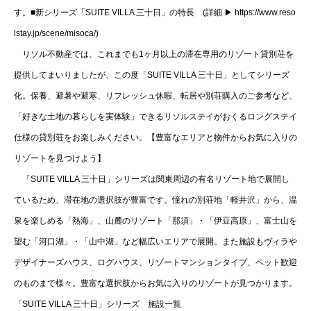
す。■新シリーズ「SUITE VILLA 三十日」の特長 (詳細 ▶ https://www.reso
lstay.jp/scene/misoca/)
リソル不動産では、これまでも1ヶ月以上の滞在専用のリゾート貸別荘を
提供してまいりましたが、この度「SUITE VILLA 三十日」としてシリーズ
化。保養、避暑や避寒、リフレッシュ休暇、転居や別荘購入のご参考など、
「好きな土地の暮らしを実体験」できるリソルステイがおくるロングステイ
仕様の貸別荘をお楽しみください。【豊富なエリアと物件からお気に入りの
リゾートを見つけよう】
「SUITE VILLA 三十日」シリーズは関東周辺の有名リゾート地で展開し
ているため、滞在地の選択肢が豊富です。憧れの別荘地「軽井沢」から、温
泉を楽しめる「熱海」、山麓のリゾート「那須」・「伊豆高原」、富士山を
望む「河口湖」・「山中湖」など幅広いエリアで展開。また施設もヴィラや
デザイナーズハウス、ログハウス、リゾートマンションタイプ、ペット歓迎
のものまで様々。豊富な選択肢からお気に入りのリゾートが見つかります。
「SUITE VILLA 三十日」シリーズ 施設一覧