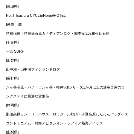
[茨城県]
No.３Tsuciura CYCLE/Home/HOTEL
[神奈川県]
箱根強羅・箱根仙石原カナディアンログ・四季terace箱根仙石原
[千葉県]
一宮 SURF
[山梨県]
山中湖・山中湖フィンランドログ
[長野県]
八ヶ岳高原・パノーラ八ヶ岳・軽井沢Ⅱシリーズ1か月以上の滞在専用のロ
ングステイに最適な貸別荘
[静岡県]
那須高原カントリーハウス・ロワジール那須・伊豆高原わんわんパラダイス
コンドミニアム・熱海アビタシオン・ソフィア熱海デイサス
[山梨県]