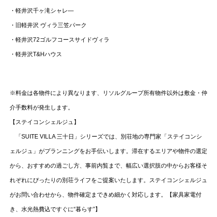
・軽井沢千ヶ滝シャレ―
・旧軽井沢 ヴィラ三笠パーク
・軽井沢72ゴルフコースサイドヴィラ
・軽井沢T&Hハウス
※料金は各物件により異なります、リソルグループ所有物件以外は敷金・仲
介手数料が発生します。
【ステイコンシェルジュ】
「SUITE VILLA 三十日」シリーズでは、別荘地の専門家「ステイコンシ
ェルジュ」がプランニングをお手伝いします。滞在するエリアや物件の選定
から、おすすめの過ごし方、事前内覧まで、幅広い選択肢の中からお客様そ
れぞれにぴったりの別荘ライフをご提案いたします。ステイコンシェルジュ
がお問い合わせから、物件確定まできめ細かく対応します。【家具家電付
き、水光熱費込ですぐに“暮らす”】