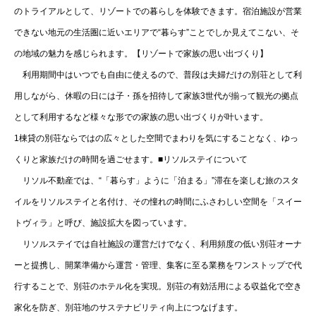
のトライアルとして、リゾートでの暮らしを体験できます。宿泊施設が営業
できない地元の生活圏に近いエリアで“暮らす”ことでしか見えてこない、そ
の地域の魅力を感じられます。【リゾートで家族の思い出づくり】
利用期間中はいつでも自由に使えるので、普段は夫婦だけの別荘として利
用しながら、休暇の日には子・孫を招待して家族3世代が揃って観光の拠点
として利用するなど様々な形での家族の思い出づくりが叶います。
1棟貸の別荘ならではの広々とした空間でまわりを気にすることなく、ゆっ
くりと家族だけの時間を過ごせます。■リソルステイについて
リソル不動産では、“「暮らす」ように「泊まる」”滞在を楽しむ旅のスタ
イルをリソルステイと名付け、その憧れの時間にふさわしい空間を「スイー
トヴィラ」と呼び、施設拡大を図っています。
リソルステイでは自社施設の運営だけでなく、利用頻度の低い別荘オーナ
ーと提携し、開業準備から運営・管理、集客に至る業務をワンストップで代
行することで、別荘のホテル化を実現。別荘の有効活用による収益化で空き
家化を防ぎ、別荘地のサステナビリティ向上につなげます。