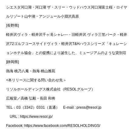
シエスタ河口湖・河口湖 ザ・スリー・ウッドハウス河口湖富士桜・ロイヤ
ルリゾート山中湖・アンジュール小淵沢高原
[長野県]
軽井沢ヴィラ・軽井沢千ヶ滝シャレ―・旧軽井沢 ヴィラ三笠パーク・軽井
沢72ゴルフコースサイドヴィラ・軽井沢T&Hハウスシリーズ「キュレーシ
ョンホテル協会」との提携により誕生した、ミュージアムのような貸別荘
[静岡県]
熱海 桃乃八庵・熱海 桃山雅苑
<本リリースに関する問い合わせ先＞
リソルホールディングス株式会社（RESOLグループ）
広報室／高橋 弘毅・長田 和将
TEL：03（3342）0331（直通） E-mail : press@resol.jp
URL : https://www.resol.jp/
Facebook: https://www.facebook.com/RESOLHOLDINGS/