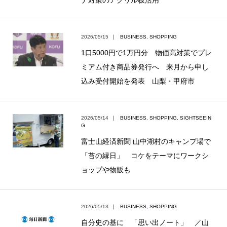
ナ対策のアクリル板活用
2026/05/15
｜
BUSINESS
,
SHOPPING
1口5000円で1万円分 物価高対策でプレ
ミアム付き商品券発行へ 来月から申し
込み受付開始を発表 山梨・甲府市
2026/05/14
｜
BUSINESS
,
SHOPPING
,
SIGHTSEEIN
G
富士山経済新聞 山中湖村のキャンプ場で
「苔の縁日」 コケをテーマにワークシ
ョップや物販も
2026/05/13
｜
BUSINESS
,
SHOPPING
自分史の基に 「思い出ノート」 ／山