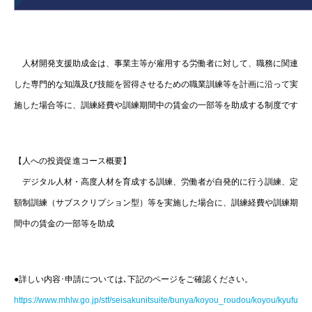
人材開発支援助成金は、事業主等が雇用する労働者に対して、職務に関連
した専門的な知識及び技能を習得させるための職業訓練等を計画に沿って実
施した場合等に、訓練経費や訓練期間中の賃金の一部等を助成する制度です
【人への投資促進コース概要】
デジタル人材・高度人材を育成する訓練、労働者が自発的に行う訓練、定
額制訓練（サブスクリプション型）等を実施した場合に、訓練経費や訓練期
間中の賃金の一部等を助成
●詳しい内容･申請については､下記のページをご確認ください。
https://www.mhlw.go.jp/stf/seisakunitsuite/bunya/koyou_roudou/koyou/kyufu