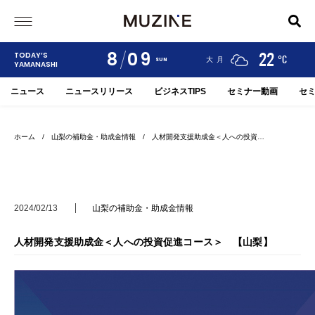
8
09
24
19
22
TODAY’S
°C
°C
°C
甲府
河口湖
大月
SUN
YAMANASHI
ニュース
ニュースリリース
ビジネスTIPS
セミナー動画
セ
ホーム
/
山梨の補助金・助成金情報
/ 人材開発支援助成金＜人への投資…
2024/02/13
山梨の補助金・助成金情報
人材開発支援助成金＜人への投資促進コース＞ 【山梨】