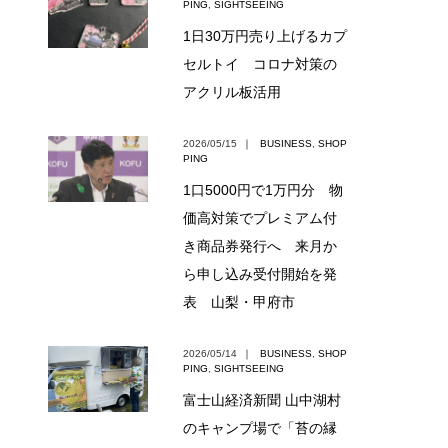
PING
,
SIGHTSEEING
1日30万円売り上げるカプ
セルトイ コロナ対策の
アクリル板活用
2026/05/15
｜
BUSINESS
,
SHOP
PING
1口5000円で1万円分 物
価高対策でプレミアム付
き商品券発行へ 来月か
ら申し込み受付開始を発
表 山梨・甲府市
2026/05/14
｜
BUSINESS
,
SHOP
PING
,
SIGHTSEEING
富士山経済新聞 山中湖村
のキャンプ場で「苔の縁