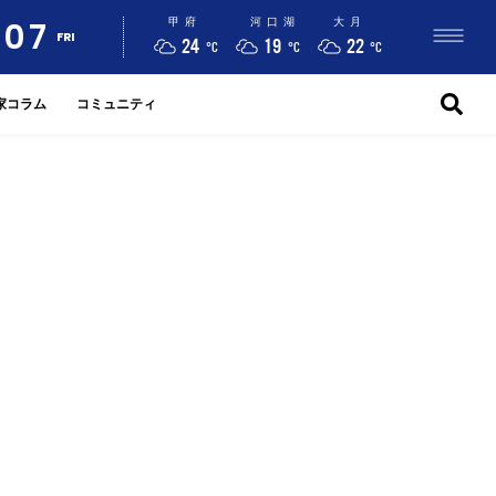
07
甲府
河口湖
大月
FRI
24
19
22
°C
°C
°C
家コラム
コミュニティ